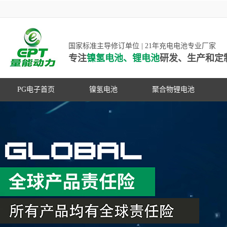
国家标准主导修订单位 | 21年充电电池专业厂家
专注
镍氢电池、锂电池
研发、生产和定
PG电子首页
镍氢电池
聚合物锂电池
高低温镍氢电池
高低温聚合物锂电池
高容量镍氢电池
动力聚合物锂电池
超低自放电镍氢电池
数码聚合物锂电池
PG游戏官网是镍氢电池国家标准主导
动力镍氢电池
修订单位，并参与多项锂电池行业国
常规镍氢电池
家标准的制定