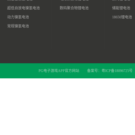
超低自放电镍氢电池
数码聚合物锂电池
储能锂电池
动力镍氢电池
18650锂电池
常规镍氢电池
PG电子游戏APP官方网站
备案号：
粤ICP备18096725号