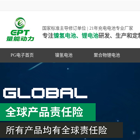
国家标准主导修订单位 | 21年充电电池专业厂家
专注
镍氢电池、锂电池
研发、生产和定
PG电子首页
镍氢电池
聚合物锂电池
高低温镍氢电池
高低温聚合物锂电池
高容量镍氢电池
动力聚合物锂电池
超低自放电镍氢电池
数码聚合物锂电池
PG游戏官网是镍氢电池国家标准主导
动力镍氢电池
修订单位，并参与多项锂电池行业国
常规镍氢电池
家标准的制定