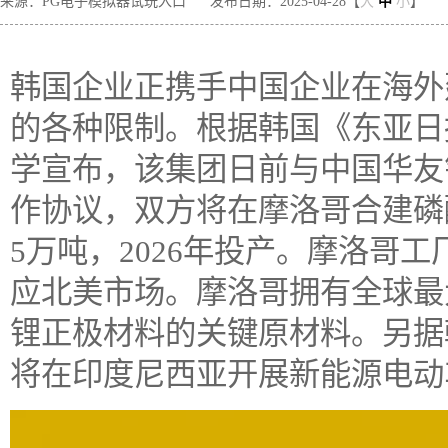
来源：PG电子模拟器试玩入口
发布日期：2025-04-28【
大
中
小
】
韩国企业正携手中国企业在海外
的各种限制。根据韩国《东亚日
学宣布，该集团日前与中国华友
作协议，双方将在摩洛哥合建磷
5万吨，2026年投产。摩洛哥
应北美市场。摩洛哥拥有全球最
锂正极材料的关键原材料。另据
将在印度尼西亚开展新能源电动