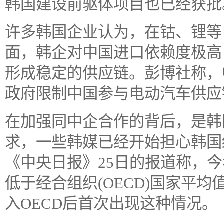
韩国建设前驱体项目也已经获批
许多韩国企业认为，在钴、锂等
面，韩企对中国进口依赖度极高
形成稳定的供应链。彭博社称，
政府限制中国参与电动汽车供应
在加强同中企合作的背后，是韩
求，一些韩媒已经开始担心韩国
《中央日报》25日的报道称，
低于经合组织(OECD)国家平均
入OECD后首次出现这种情况。