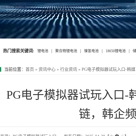
热门搜索关键词:
|
|
|
|
锂电池
聚合物锂电池
镍氢电池
18650锂电池
当前位置
：
首页
»
资讯中心
»
行业资讯
»
PG电子模拟器试玩入口-韩
PG电子模拟器试玩入口
链，韩企