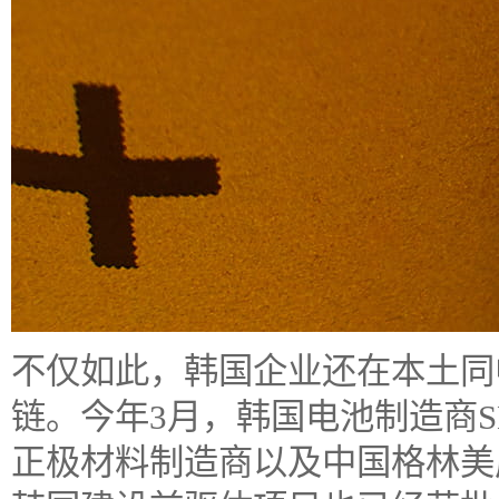
不仅如此，韩国企业还在本土同
链。今年3月，韩国电池制造商S
正极材料制造商以及中国格林美