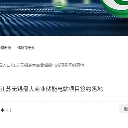
|
50锂电池
储能锂电池
玩入口-江苏无锡最大商业储能电站项目签约落地
-江苏无锡最大商业储能电站项目签约落地
中
小
】