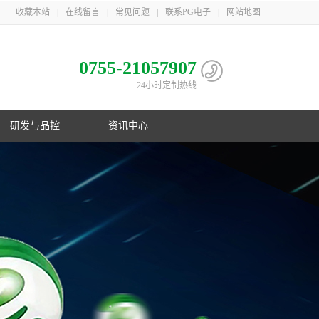
收藏本站
|
在线留言
|
常见问题
|
联系PG电子
|
网站地图
0755-21057907
24小时定制热线
研发与品控
资讯中心
电池
心
子相册
益
队
子荣誉
息
利
子简介
伴
主导
PG电子在行业首创镍氢B型电池；在
PG游戏官网三地一共取得国家专利
PG游戏官网是国家高新技术企业，在
PG游戏官网21年服务上千家客户，遍
制
化
业国
数码锂电池领域采用改性锰酸锂电池
106项，其中发明专利33项，并获得
深圳、梅州、江苏三地自建生产基
布欧美、东南亚以及国内
控
G电子
美国OVNIC专利授权
地，现有员工1000余人