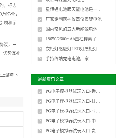
约，标志
星恒锂电池跟天能电池是一家的吗
0万KWh，
厂家定制医护仪器仪表锂电池
引领和示
国内常见的五大新能源电池
18650/2600mAh圆柱锂离子电池
协议，三
衣柜灯感应灯LED灯展柜灯聚合物长条锂电池厂家
、优势互补
手持终端充电电池厂家
业上游与下
最新资讯文章
PG电子模拟器试玩入口-香港首个光储充检智能充电站投运
PG电子模拟器试玩入口-甘肃新型储能装机突破900万千瓦 相当于5.5个刘家峡水电站
磅新品，值
PG电子模拟器试玩入口-时代储能首个铁铬液流电池出口项目顺利完成工厂验收
PG电子模拟器试玩入口-中国电建签约阿联酋阿布扎比光储项目，合同金额约139.62亿元
PG电子模拟器试玩入口-贵州首座100MW/200MWh构网型储能电站全容量并网投运