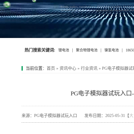
热门搜索关键词:
|
|
|
锂电池
聚合物锂电池
镍氢电池
186
当前位置
：
首页
»
资讯中心
»
行业资讯
»
PG电子模拟器试
PG电子模拟器试玩入口
来源：PG电子模拟器试玩入口
发布日期：2025-05-31【
大