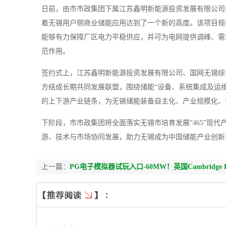
日前，由市市政集团下属江苏鑫明新能源投资发展有限公司
着无锡用户侧商业储能应用达到了一个新的高度。该项目规模为5.
能够有力保障厂区电力平稳供应，并可为电网提供调峰、需
范作用。
签约式上，江苏鑫明新能源投资发展有限公司、国网无锡综
方结成长期共同发展联盟，围绕储能“设备、系统集成及运
的上下游产业链条，为无锡储能装备自主化、产业规模化、
下阶段，市市政集团将全面落实无锡市培育发展“465”现
游、技术与市场协同发展，助力无锡成为中国储能产业创新
上一篇：
PG电子模拟器试玩入口-60MW！英国Cambridg