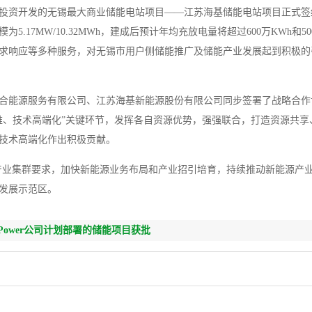
投资开发的无锡最大商业储能电站项目——江苏海基储能电站项目正式签
17MW/10.32MWh，建成后预计年均充放电量将超过600万KWh和50
求响应等多种服务，对无锡市用户侧储能推广及储能产业发展起到积极的
合能源服务有限公司、江苏海基新能源股份有限公司同步签署了战略合作
维、技术高端化”关键环节，发挥各自资源优势，强强联合，打造资源共享
技术高端化作出积极贡献。
代产业集群要求，加快新能源业务布局和产业招引培育，持续推动新能源产
发展示范区。
e Power公司计划部署的储能项目获批
下一篇：
PG电子模拟器试玩入口-什么重
得宁德时代史上第一场线下发布会？