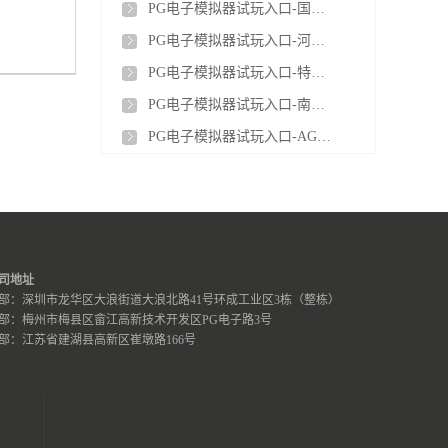
PG电子模拟器试玩入口-国内首个水系有机液流电池台区储能项目投运
PG电子模拟器试玩入口-河南冯营电厂移动储能项目顺利投运
PG电子模拟器试玩入口-特斯拉拟进军印度工业储能市场
PG电子模拟器试玩入口-南网储能肇庆浪江抽水蓄能电站3号机组球阀顺利吊装
PG电子模拟器试玩入口-AGL 启动新南威尔士州利德尔电池储能电站首批调试
司地址
部：深圳市龙华区大浪街道大浪北路41号环成工业区3栋（整栋）
部：梅州市梅县区畲江高新技术开发区PG电子路3号
部：江苏省建湖县高新区崔墩路166号