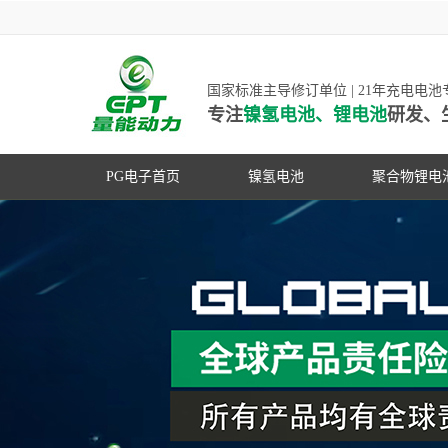
国家标准主导修订单位 | 21年充电电
专注
镍氢电池、锂电池
研发、
PG电子首页
镍氢电池
聚合物锂电
高低温镍氢电池
高低温聚合
高容量镍氢电池
动力聚合物
超低自放电镍氢电池
数码聚合物
PG游戏官网是镍氢电池
动力镍氢电池
修订单位，并参与多项
常规镍氢电池
家标准的制定