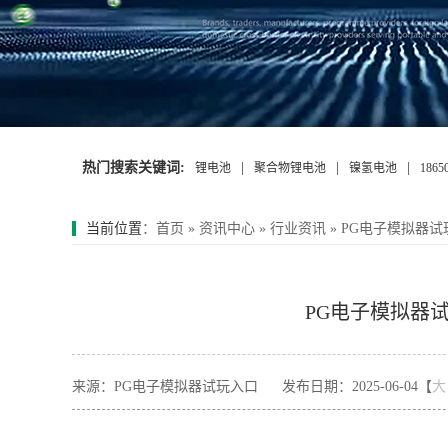
热门搜索关键词:
|
|
|
锂电池
聚合物锂电池
镍氢电池
186
当前位置
：
首页
»
资讯中心
»
行业资讯
»
PG电子模拟器试玩
PG电子模拟器试玩
来源：PG电子模拟器试玩入口
发布日期：2025-06-04【
大