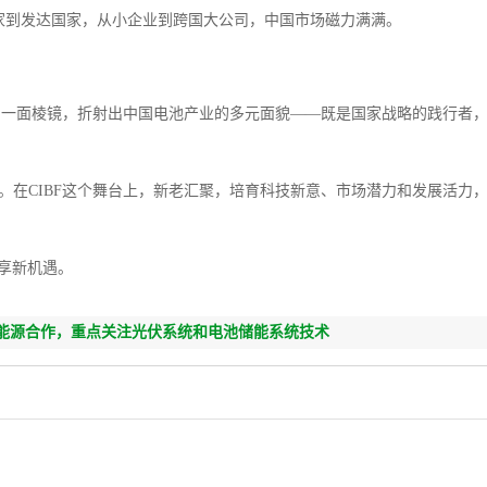
中国家到发达国家，从小企业到跨国大公司，中国市场磁力满满。
如同一面棱镜，折射出中国电池产业的多元面貌——既是国家战略的践行者
。在CIBF这个舞台上，新老汇聚，培育科技新意、市场潜力和发展活力
共享新机遇。
生能源合作，重点关注光伏系统和电池储能系统技术
下一篇：
PG电子模拟器试玩入口-埃及
1GW/200MWh太阳能+储能项目获得欧
银行资助