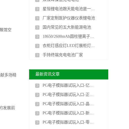
星恒锂电池跟天能电池是一家的吗
厂家定制医护仪器仪表锂电池
国内常见的五大新能源电池
展馆空
18650/2600mAh圆柱锂离子电池
衣柜灯感应灯LED灯展柜灯聚合物长条锂电池厂家
手持终端充电电池厂家
最新资讯文章
奉献多场精
PG电子模拟器试玩入口-亿纬锂能两款全固态电池在成都经开区下线
PG电子模拟器试玩入口-正泰新能源签约土耳其Kuzukuyu12MWp光储项目
PG电子模拟器试玩入口-晶科储能与合作伙伴签署1.1GWh战略合作框架协议
的发展前
PG电子模拟器试玩入口-新型电解液突破无负极锂电池寿命瓶颈
PG电子模拟器试玩入口-零下70℃仍可正常工作！我国锂电池核心技术获首创突破