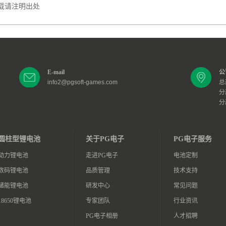
载请注明出处
E-mail
公
info2@pgsoft-games.com
总
分
分
圆柱型锂电池
关于PG电子
PG电子服务
动力锂电池
走进PG电子
电池定制
数码锂电池
品质管理
技术支持
储能锂电池
研发中心
常见问题
18650锂电池
专家团队
行业资讯
PG电子相册
人才招聘