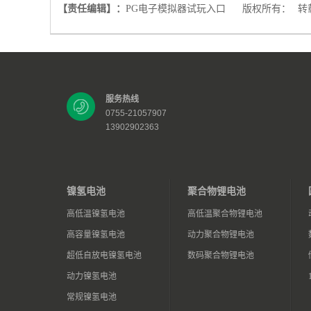
【责任编辑】：
PG电子模拟器试玩入口
版权所有：
转
服务热线
0755-21057907
13902902363
镍氢电池
聚合物锂电池
高低温镍氢电池
高低温聚合物锂电池
高容量镍氢电池
动力聚合物锂电池
超低自放电镍氢电池
数码聚合物锂电池
动力镍氢电池
常规镍氢电池