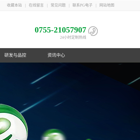
收藏本站
|
在线留言
|
常见问题
|
联系PG电子
|
网站地图
0755-21057907
24小时定制热线
研发与品控
资讯中心
电池
心
子相册
益
队
子荣誉
息
利
子简介
伴
主导
PG电子在行业首创镍氢B型电池；在
PG游戏官网三地一共取得国家专利
PG游戏官网是国家高新技术企业，在
PG游戏官网21年服务上千家客户，遍
制
化
业国
数码锂电池领域采用改性锰酸锂电池
106项，其中发明专利33项，并获得
深圳、梅州、江苏三地自建生产基
布欧美、东南亚以及国内
控
G电子
美国OVNIC专利授权
地，现有员工1000余人