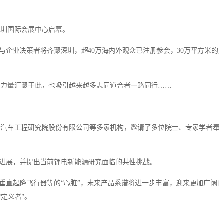
深圳国际会展中心启幕。
与企业决策者将齐聚深圳，超40万海内外观众已注册参会，30万平方米的
慧力量汇聚于此，也吸引越来越多志同道合者一路同行……
、中国汽车工程研究院股份有限公司等多家机构，邀请了多位院士、专家学者
进展，并提出当前锂电新能源研究面临的共性挑战。
垂直起降飞行器等的“心脏”，未来产品系谱将进一步丰富，迎来更加广阔
定义者”。