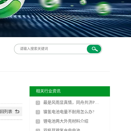
相关行业资讯
最是风雨显真情，同舟共济PG电子人
镍氢电池电量不耐用怎么办?
锂电池两大外壳材料介绍
双极耳镍氢充电电池