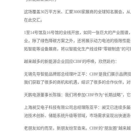
这场覆盖30万平方米、汇聚3000家展商的全球知名展会
在此交汇。
1至14号馆及16号馆的全线开放，如同一张巨大的产业图
业，除了绿色降碳方案之外，还将展示动力电池的极限性能
拓智能等设备展商，将以智能化生产线诠释“零碳制造”的可
越来越多的新能源企业回应CIBF的呼唤，欣然赴约：
无锡先导智能品牌部总经理叶正平：CIBF是我们展示品牌
我们获取了很多的商机和机遇，结识了很多的合作伙伴，对
天鹏电源董事长陈锴：我们将参加CIBF作为“长期战略”
上海昶艾电子科技有限公司总经理陈亚平：昶艾已连续多届
池技术创新、储能系统升级等领域，市场需求呈现出快速迭
老朋友如约而至，新朋友纷至沓来。CIBF的“朋友圈”越