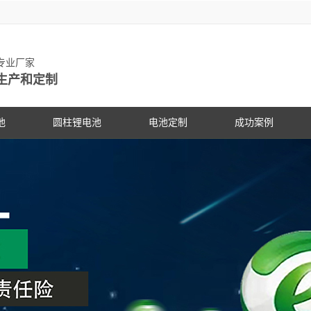
池专业厂家
生产和定制
池
圆柱锂电池
电池定制
成功案例
物锂电池
动力锂电池
手持设备
客户见证
电动车
研发中
PG电
社会公
锂电池
数码锂电池
数码电子
PG电子动态
专家团
PG电
展会信
锂电池
储能锂电池
医疗设备
行业资讯
科研专
PG电
合作伙
国家标准主导
PG游戏官网是镍氢电池国家标准主导
PG游戏官网是镍氢电池国家标准
18650锂电池
蓝牙音响
常见问答
电池定
企业文
锂电池行业国
修订单位，并参与多项锂电池行业国
修订单位，并参与多项锂电池行
储能灯具
技术支持
品质管
联系P
家标准的制定
家标准的制定