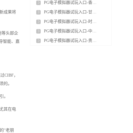
PG电子模拟器试玩入口-香港首个光储充检智能充电站投运
创新成果将
PG电子模拟器试玩入口-甘肃新型储能装机突破900万千瓦 相当于5.5个刘家峡水电站
PG电子模拟器试玩入口-时代储能首个铁铬液流电池出口项目顺利完成工厂验收
PG电子模拟器试玩入口-中国电建签约阿联酋阿布扎比光储项目，合同金额约139.62亿元
池等头部企
PG电子模拟器试玩入口-贵州首座100MW/200MWh构网型储能电站全容量并网投运
导智能、嘉
CIBF，
须的。
指引。
尤其在电
的“老朋