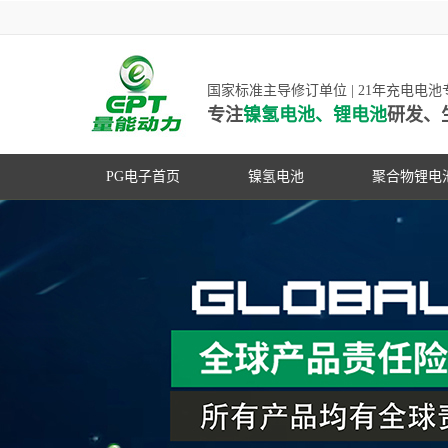
国家标准主导修订单位 | 21年充电电
专注
镍氢电池、锂电池
研发、
PG电子首页
镍氢电池
聚合物锂电
高低温镍氢电池
高低温聚合
高容量镍氢电池
动力聚合物
超低自放电镍氢电池
数码聚合物
PG游戏官网是镍氢电池
动力镍氢电池
修订单位，并参与多项
常规镍氢电池
家标准的制定