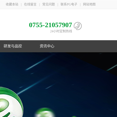
收藏本站
|
在线留言
|
常见问题
|
联系PG电子
|
网站地图
0755-21057907
24小时定制热线
研发与品控
资讯中心
电池
心
子相册
益
队
子荣誉
息
利
子简介
伴
主导
PG电子在行业首创镍氢B型电池；在
PG游戏官网三地一共取得国家专利
PG游戏官网是国家高新技术企业，在
PG游戏官网21年服务上千家客户，遍
制
化
业国
数码锂电池领域采用改性锰酸锂电池
106项，其中发明专利33项，并获得
深圳、梅州、江苏三地自建生产基
布欧美、东南亚以及国内
控
G电子
美国OVNIC专利授权
地，现有员工1000余人