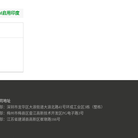
id启用印度
司地址
部：深圳市龙华区大浪街道大浪北路41号环成工业区3栋（整栋）
部：梅州市梅县区畲江高新技术开发区PG电子路3号
部：江苏省建湖县高新区崔墩路166号