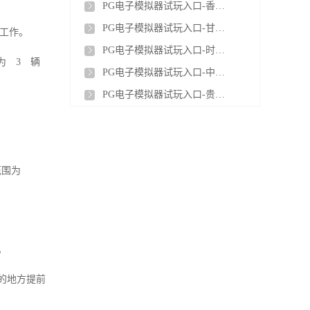
PG电子模拟器试玩入口-香港首个光储充检智能充电站投运
PG电子模拟器试玩入口-甘肃新型储能装机突破900万千瓦 相当于5.5个刘家峡水电站
应工作。
PG电子模拟器试玩入口-时代储能首个铁铬液流电池出口项目顺利完成工厂验收
为 3 辆
PG电子模拟器试玩入口-中国电建签约阿联酋阿布扎比光储项目，合同金额约139.62亿元
PG电子模拟器试玩入口-贵州首座100MW/200MWh构网型储能电站全容量并网投运
。
范围为
。
施的地方提前