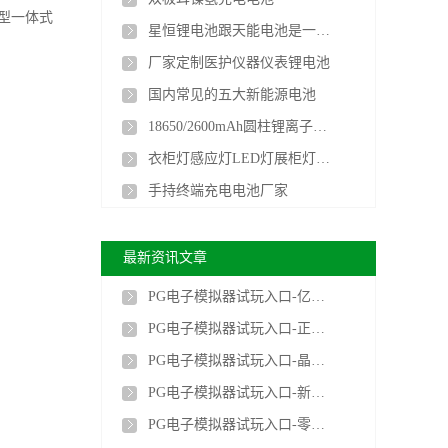
新型一体式
星恒锂电池跟天能电池是一家的吗
厂家定制医护仪器仪表锂电池
国内常见的五大新能源电池
18650/2600mAh圆柱锂离子电池
衣柜灯感应灯LED灯展柜灯聚合物长条锂电池厂家
手持终端充电电池厂家
最新资讯文章
PG电子模拟器试玩入口-亿纬锂能两款全固态电池在成都经开区下线
PG电子模拟器试玩入口-正泰新能源签约土耳其Kuzukuyu12MWp光储项目
PG电子模拟器试玩入口-晶科储能与合作伙伴签署1.1GWh战略合作框架协议
PG电子模拟器试玩入口-新型电解液突破无负极锂电池寿命瓶颈
PG电子模拟器试玩入口-零下70℃仍可正常工作！我国锂电池核心技术获首创突破