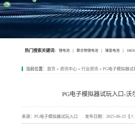
热门搜索关键词:
|
|
|
锂电池
聚合物锂电池
镍氢电池
186
当前位置
：
首页
»
资讯中心
»
行业资讯
»
PG电子模拟器
PG电子模拟器试玩入口-
来源：PG电子模拟器试玩入口
发布日期：2025-06-25【
大