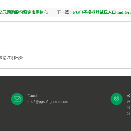
0亿元回购股份稳定市场信心
下一篇：
PG电子模拟器试玩入口-IndiGr
首个公用事业规模独立BESS
载请注明出处
E-mail
公
info2@pgsoft-games.com
总
分
分