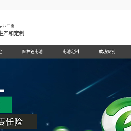
池专业厂家
生产和定制
池
圆柱锂电池
电池定制
成功案例
物锂电池
动力锂电池
手持设备
客户见证
电动车
研发中
PG电
社会公
锂电池
数码锂电池
数码电子
PG电子动态
专家团
PG电
展会信
锂电池
储能锂电池
医疗设备
行业资讯
科研专
PG电
合作伙
国家标准主导
PG游戏官网是镍氢电池国家标准主导
PG游戏官网是镍氢电池国家标准
18650锂电池
蓝牙音响
常见问答
电池定
企业文
锂电池行业国
修订单位，并参与多项锂电池行业国
修订单位，并参与多项锂电池行
储能灯具
技术支持
品质管
联系P
家标准的制定
家标准的制定