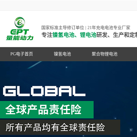
国家标准主导修订单位 | 21年充电电池专业厂家
专注
镍氢电池、锂电池
研发、生产和定
PG电子首页
镍氢电池
聚合物锂电池
高低温镍氢电池
高低温聚合物锂电池
高容量镍氢电池
动力聚合物锂电池
超低自放电镍氢电池
数码聚合物锂电池
PG游戏官网是镍氢电池国家标准主导
动力镍氢电池
修订单位，并参与多项锂电池行业国
常规镍氢电池
家标准的制定