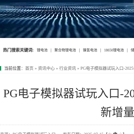
热门搜索关键词:
|
|
|
|
锂电池
聚合物锂电池
镍氢电池
18650锂电池
当前位置
：
首页
»
资讯中心
»
行业资讯
»
PG电子模拟器试玩入口-20
PG电子模拟器试玩入口-2
新增