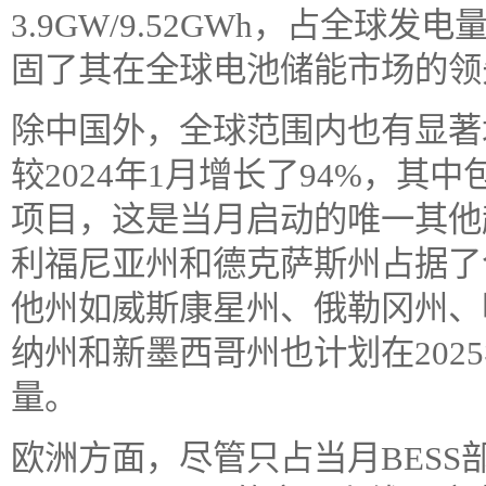
3.9GW/9.52GWh，占全球发
固了其在全球电池储能市场的领
除中国外，全球范围内也有显著增
较2024年1月增长了94%，其中
项目，这是当月启动的唯一其他超
利福尼亚州和德克萨斯州占据了今
他州如威斯康星州、俄勒冈州、
纳州和新墨西哥州也计划在2025
量。
欧洲方面，尽管只占当月BESS部