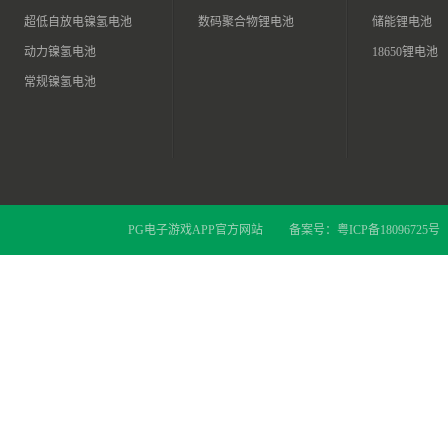
超低自放电镍氢电池
数码聚合物锂电池
储能锂电池
动力镍氢电池
18650锂电池
常规镍氢电池
PG电子游戏APP官方网站
备案号：
粤ICP备18096725号