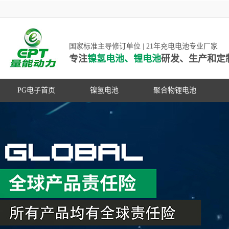
国家标准主导修订单位 | 21年充电电池专业厂家
专注
镍氢电池、锂电池
研发、生产和定
PG电子首页
镍氢电池
聚合物锂电池
高低温镍氢电池
高低温聚合物锂电池
高容量镍氢电池
动力聚合物锂电池
超低自放电镍氢电池
数码聚合物锂电池
PG游戏官网是镍氢电池国家标准主导
动力镍氢电池
修订单位，并参与多项锂电池行业国
常规镍氢电池
家标准的制定