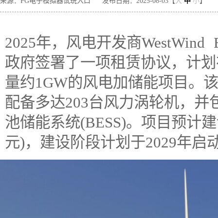
来源：PG电子模拟器试玩入口
发布日期：2025-08-03【
大
中
小
】
2025年，风电开发商WestWin
政府签署了一项租赁协议，计划
量约1GW的风电加储能项目。
配备多达203台风力涡轮机，并包
池储能系统(BESS)。项目预计建
元)，建设阶段计划于2029年