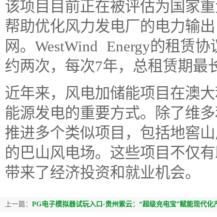
该项目目前正在被评估为国家重
帮助优化风力发电厂的电力输出
网。WestWind Energy的
约两次，每次7年，总租赁期最长
近年来，风电加储能项目在澳大
能源发电的重要方式。除了维多
推进多个类似项目，包括地窖山风力发电
的巴山风电场。这些项目不仅有
带来了经济投资和就业机会。
上一篇：
PG电子模拟器试玩入口-贵州紫云：“超级充电宝”赋能现代化