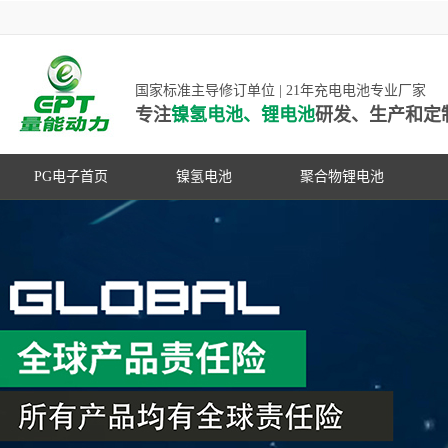
国家标准主导修订单位 | 21年充电电池专业厂家
专注
镍氢电池、锂电池
研发、生产和定
PG电子首页
镍氢电池
聚合物锂电池
高低温镍氢电池
高低温聚合物锂电池
高容量镍氢电池
动力聚合物锂电池
超低自放电镍氢电池
数码聚合物锂电池
PG游戏官网是镍氢电池国家标准主导
动力镍氢电池
修订单位，并参与多项锂电池行业国
常规镍氢电池
家标准的制定