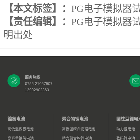
【本文标签】：
PG电子模拟器
【责任编辑】：
PG电子模拟器
明出处
服务热线
0755-21057907
13902902363
镍氢电池
聚合物锂电池
圆柱型锂电
高低温镍氢电池
高低温聚合物锂电池
动力锂电池
高容量镍氢电池
动力聚合物锂电池
数码锂电池