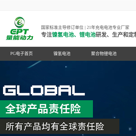
国家标准主导修订单位 | 21年充电电池专业厂家
专注
镍氢电池、锂电池
研发、生产和定
PG电子首页
镍氢电池
聚合物锂电池
高低温镍氢电池
高低温聚合物锂电池
高容量镍氢电池
动力聚合物锂电池
超低自放电镍氢电池
数码聚合物锂电池
PG游戏官网是镍氢电池国家标准主导
动力镍氢电池
修订单位，并参与多项锂电池行业国
常规镍氢电池
家标准的制定