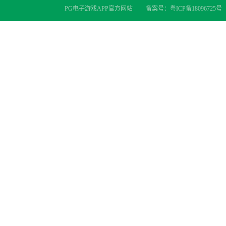
PG电子游戏APP官方网站
备案号：
粤ICP备18096725号