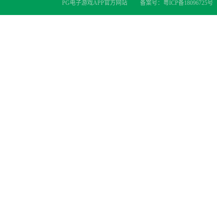
PG电子游戏APP官方网站
备案号：
粤ICP备18096725号