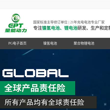
国家标准主导修订单位 | 21年充电电池专业厂家
专注
镍氢电池、锂电池
研发、生产和定
PG电子首页
镍氢电池
聚合物锂电池
高低温镍氢电池
高低温聚合物锂电池
高容量镍氢电池
动力聚合物锂电池
超低自放电镍氢电池
数码聚合物锂电池
PG游戏官网是镍氢电池国家标准主导
动力镍氢电池
修订单位，并参与多项锂电池行业国
常规镍氢电池
家标准的制定