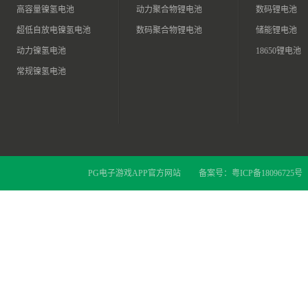
高容量镍氢电池
动力聚合物锂电池
数码锂电池
超低自放电镍氢电池
数码聚合物锂电池
储能锂电池
动力镍氢电池
18650锂电池
常规镍氢电池
PG电子游戏APP官方网站
备案号：
粤ICP备18096725号