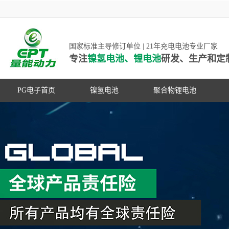
国家标准主导修订单位 | 21年充电电池专业厂家
专注
镍氢电池、锂电池
研发、生产和定
PG电子首页
镍氢电池
聚合物锂电池
高低温镍氢电池
高低温聚合物锂电池
高容量镍氢电池
动力聚合物锂电池
超低自放电镍氢电池
数码聚合物锂电池
PG游戏官网是镍氢电池国家标准主导
动力镍氢电池
修订单位，并参与多项锂电池行业国
常规镍氢电池
家标准的制定