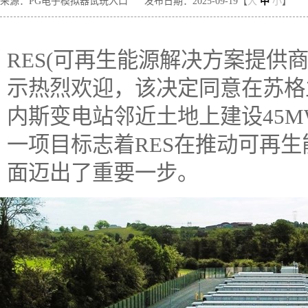
来源：PG电子模拟器试玩入口
发布日期：2025-09-19【
大
中
小
】
RES(可再生能源解决方案提供
示热烈欢迎，该决定同意在苏格
内斯变电站邻近土地上建设45MW的
一项目标志着RES在推动可再
面迈出了重要一步。