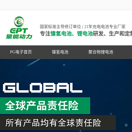
国家标准主导修订单位 | 21年充电电池专业厂家
专注
镍氢电池、锂电池
研发、生产和定
PG电子首页
镍氢电池
聚合物锂电池
高低温镍氢电池
高低温聚合物锂电池
高容量镍氢电池
动力聚合物锂电池
超低自放电镍氢电池
数码聚合物锂电池
PG游戏官网是镍氢电池国家标准主导
动力镍氢电池
修订单位，并参与多项锂电池行业国
常规镍氢电池
家标准的制定