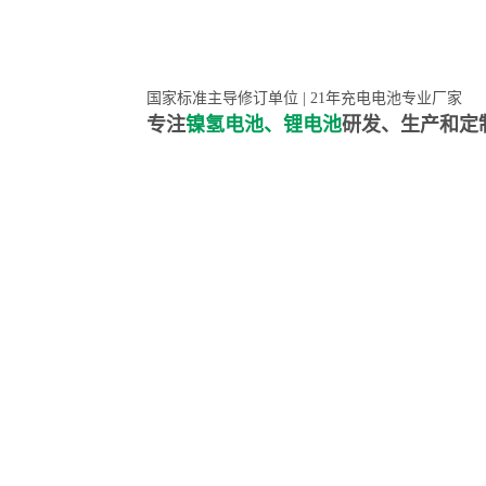
国家标准主导修订单位 | 21年充电电池专业厂家
专注
镍氢电池、锂电池
研发、生产和定
PG电子首页
镍氢电池
聚合物锂电池
高低温镍氢电池
高低温聚合物锂电池
高容量镍氢电池
动力聚合物锂电池
超低自放电镍氢电池
数码聚合物锂电池
PG游戏官网是镍氢电池国家标准主导
动力镍氢电池
修订单位，并参与多项锂电池行业国
常规镍氢电池
家标准的制定