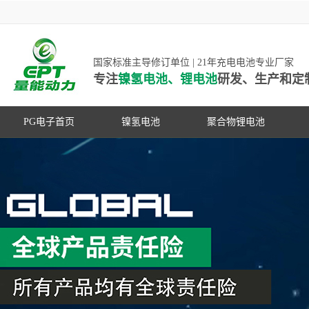
国家标准主导修订单位 | 21年充电电池专业厂家
专注
镍氢电池、锂电池
研发、生产和定
PG电子首页
镍氢电池
聚合物锂电池
高低温镍氢电池
高低温聚合物锂电池
高容量镍氢电池
动力聚合物锂电池
超低自放电镍氢电池
数码聚合物锂电池
PG游戏官网是镍氢电池国家标准主导
动力镍氢电池
修订单位，并参与多项锂电池行业国
常规镍氢电池
家标准的制定