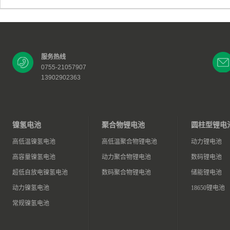
服务热线
0755-21057907
13902902363
镍氢电池
聚合物锂电池
圆柱型锂电
高低温镍氢电池
高低温聚合物锂电池
动力锂电池
高容量镍氢电池
动力聚合物锂电池
数码锂电池
超低自放电镍氢电池
数码聚合物锂电池
储能锂电池
动力镍氢电池
18650锂电池
常规镍氢电池