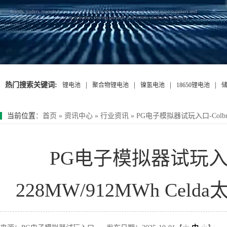
热门搜索关键词:
|
|
|
|
锂电池
聚合物锂电池
镍氢电池
18650锂电池
当前位置
：
首页
»
资讯中心
»
行业资讯
»
PG电子模拟器试玩入口-Colb
PG电子模拟器试玩入口
228MW/912MWh C