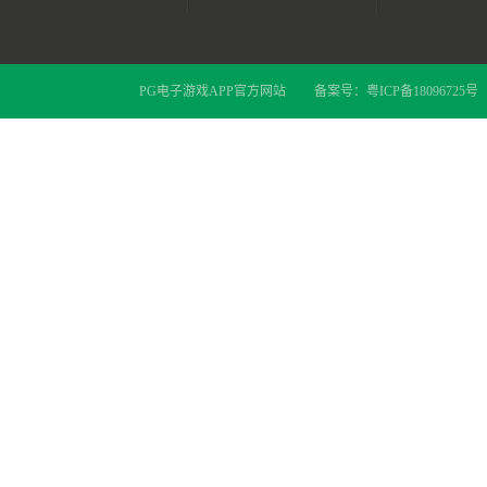
PG电子游戏APP官方网站
备案号：
粤ICP备18096725号