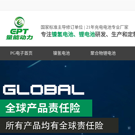
国家标准主导修订单位 | 21年充电电池专业厂家
专注
镍氢电池、锂电池
研发、生产和定
PG电子首页
镍氢电池
聚合物锂电池
高低温镍氢电池
高低温聚合物锂电池
高容量镍氢电池
动力聚合物锂电池
超低自放电镍氢电池
数码聚合物锂电池
PG游戏官网是镍氢电池国家标准主导
动力镍氢电池
修订单位，并参与多项锂电池行业国
常规镍氢电池
家标准的制定