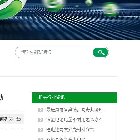
动
相关行业资讯
最是风雨显真情，同舟共济PG电子人
镍氢电池电量不耐用怎么办?
锂电池两大外壳材料介绍
双极耳镍氢充电电池