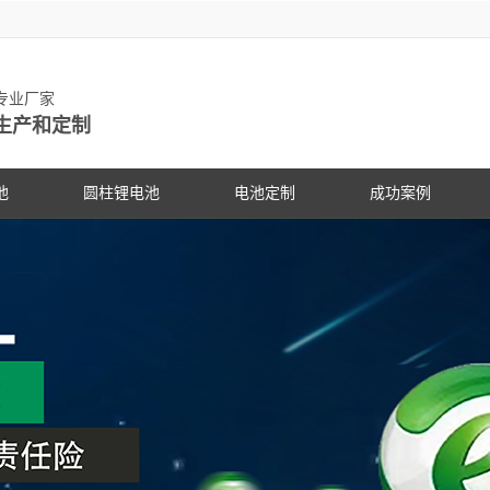
池专业厂家
生产和定制
池
圆柱锂电池
电池定制
成功案例
物锂电池
动力锂电池
手持设备
客户见证
电动车
研发中
PG电
社会公
锂电池
数码锂电池
数码电子
PG电子动态
专家团
PG电
展会信
锂电池
储能锂电池
医疗设备
行业资讯
科研专
PG电
合作伙
国家标准主导
PG游戏官网是镍氢电池国家标准主导
PG游戏官网是镍氢电池国家标准
18650锂电池
蓝牙音响
常见问答
电池定
企业文
锂电池行业国
修订单位，并参与多项锂电池行业国
修订单位，并参与多项锂电池行
储能灯具
技术支持
品质管
联系P
家标准的制定
家标准的制定