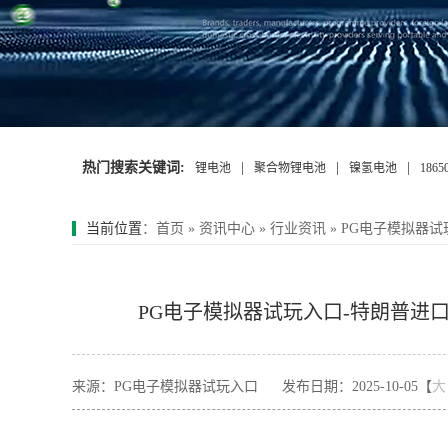
热门搜索关键词:
|
|
|
锂电池
聚合物锂电池
镍氢电池
186
当前位置
：
首页
»
资讯中心
»
行业资讯
»
PG电子模拟器试
PG电子模拟器试玩入口-特朗普进
来源：PG电子模拟器试玩入口
发布日期：2025-10-05【
大