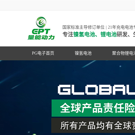
国家标准主导修订单位 | 21年充电电
专注
镍氢电池、锂电池
研发、
PG电子首页
镍氢电池
聚合物锂电
高低温镍氢电池
高低温聚合
高容量镍氢电池
动力聚合物
超低自放电镍氢电池
数码聚合物
PG游戏官网是镍氢电池
动力镍氢电池
修订单位，并参与多项
常规镍氢电池
家标准的制定