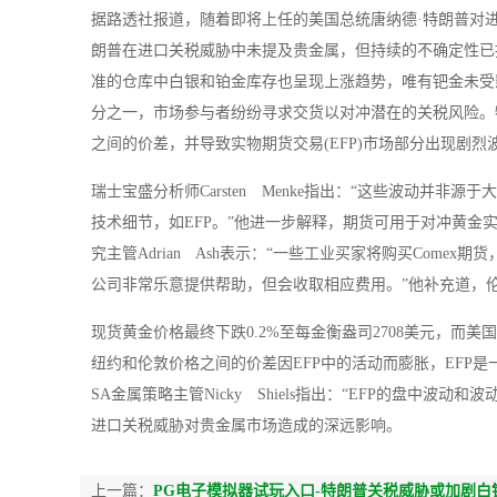
据路透社报道，随着即将上任的美国总统唐纳德·特朗普对进
朗普在进口关税威胁中未提及贵金属，但持续的不确定性已推动
准的仓库中白银和铂金库存也呈现上涨趋势，唯有钯金未受影
分之一，市场参与者纷纷寻求交货以对冲潜在的关税风险。
之间的价差，并导致实物期货交易(EFP)市场部分出现剧烈
瑞士宝盛分析师Carsten Menke指出：“这些波动并
技术细节，如EFP。”他进一步解释，期货可用于对冲黄金实物
究主管Adrian Ash表示：“一些工业买家将购买Com
公司非常乐意提供帮助，但会收取相应费用。”他补充道，
现货黄金价格最终下跌0.2%至每金衡盎司2708美元，而美
纽约和伦敦价格之间的价差因EFP中的活动而膨胀，EFP是
SA金属策略主管Nicky Shiels指出：“EFP的盘
进口关税威胁对贵金属市场造成的深远影响。
上一篇：
PG电子模拟器试玩入口-特朗普关税威胁或加剧