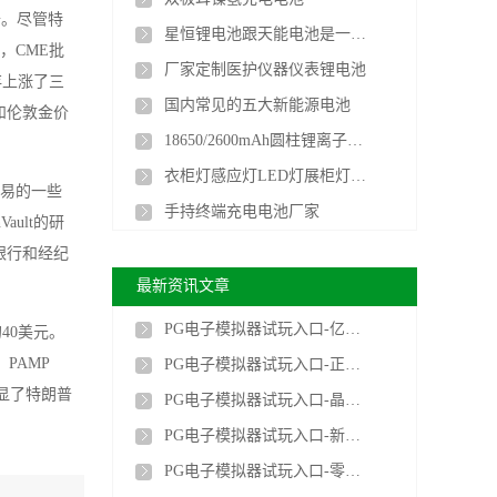
升。尽管特
星恒锂电池跟天能电池是一家的吗
，CME批
厂家定制医护仪器仪表锂电池
存上涨了三
国内常见的五大新能源电池
和伦敦金价
18650/2600mAh圆柱锂离子电池
衣柜灯感应灯LED灯展柜灯聚合物长条锂电池厂家
贸易的一些
手持终端充电电池厂家
ult的研
银行和经纪
最新资讯文章
PG电子模拟器试玩入口-亿纬锂能两款全固态电池在成都经开区下线
40美元。
PAMP
PG电子模拟器试玩入口-正泰新能源签约土耳其Kuzukuyu12MWp光储项目
凸显了特朗普
PG电子模拟器试玩入口-晶科储能与合作伙伴签署1.1GWh战略合作框架协议
PG电子模拟器试玩入口-新型电解液突破无负极锂电池寿命瓶颈
PG电子模拟器试玩入口-零下70℃仍可正常工作！我国锂电池核心技术获首创突破