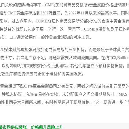
口关税的威胁持续存在，CME(芝加哥商品交易所)贵金属股价格出现飙
CME黄金库存达到2362万盎司，为2022年11月以来的最高水平。同时
响。过去六周内，COMEX(纽约商品交易所分部)批准的仓库中黄金库
特朗普的就职典礼定于周一举行，这一背景下，COMEX活动加剧了纽约
波动。EFP通常被用作一般珍贵商业活动的对冲工具。
非源于大众媒体对贸易紧张局势加剧或贸易战的典型担忧，而是聚焦于全球黄金
头寸，若当地库存不足，则通常需要从欧洲流向美国。在线市场BullionVa
ex期货，以对冲即将到来的交割价格上涨风险。若他们希望立即预订实物货物，
伦敦金库和物流供应商正忙于准备和向美国发货。
国黄金期货下跌0.1%至每金衡盎司2748美元，两者之间的溢价达到异常高的
一种私人协议，允许交易者在实物、未分配账户之间交换期货头寸。MKS 
中波动和波动性非同寻常且闻所未闻，有时甚至超过了现货价格。”这一现象进一步
白银市场供应紧张，价格飙升风险上升