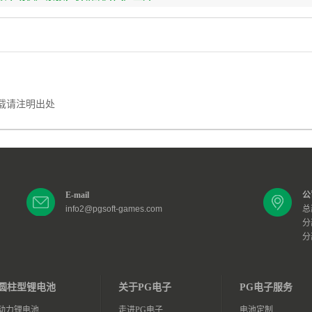
下一篇：
PG电子模拟器试玩入口-压气储
程再提速
载请注明出处
E-mail
公
info2@pgsoft-games.com
总
分
分
圆柱型锂电池
关于PG电子
PG电子服务
动力锂电池
走进PG电子
电池定制