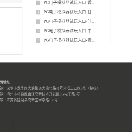
PG电子模拟器试玩入口-香港首个光储充检智能充电站投运
能产业化进
PG电子模拟器试玩入口-甘肃新型储能装机突破900万千瓦 相当于5.5个刘家峡水电站
PG电子模拟器试玩入口-时代储能首个铁铬液流电池出口项目顺利完成工厂验收
PG电子模拟器试玩入口-中国电建签约阿联酋阿布扎比光储项目，合同金额约139.62亿元
PG电子模拟器试玩入口-贵州首座100MW/200MWh构网型储能电站全容量并网投运
司地址
部：深圳市龙华区大浪街道大浪北路41号环成工业区3栋（整栋）
部：梅州市梅县区畲江高新技术开发区PG电子路3号
部：江苏省建湖县高新区崔墩路166号