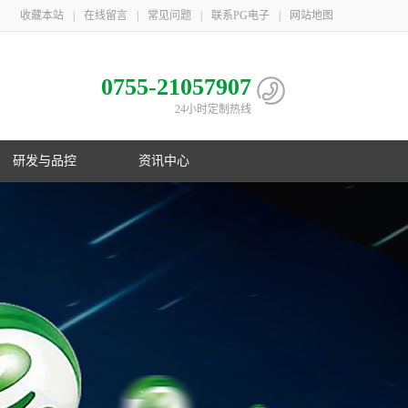
收藏本站
|
在线留言
|
常见问题
|
联系PG电子
|
网站地图
0755-21057907
24小时定制热线
研发与品控
资讯中心
电池
心
子相册
益
队
子荣誉
息
利
子简介
伴
主导
PG电子在行业首创镍氢B型电池；在
PG游戏官网三地一共取得国家专利
PG游戏官网是国家高新技术企业，在
PG游戏官网21年服务上千家客户，遍
制
化
业国
数码锂电池领域采用改性锰酸锂电池
106项，其中发明专利33项，并获得
深圳、梅州、江苏三地自建生产基
布欧美、东南亚以及国内
控
G电子
美国OVNIC专利授权
地，现有员工1000余人