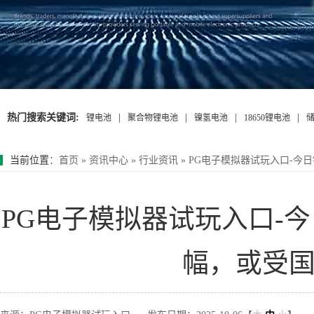
热门搜索关键词:
|
|
|
|
锂电池
聚合物锂电池
镍氢电池
18650锂电池
当前位置
：
首页
»
资讯中心
»
行业资讯
»
PG电子模拟器试玩入口-今
PG电子模拟器试玩入口-
幅，或受