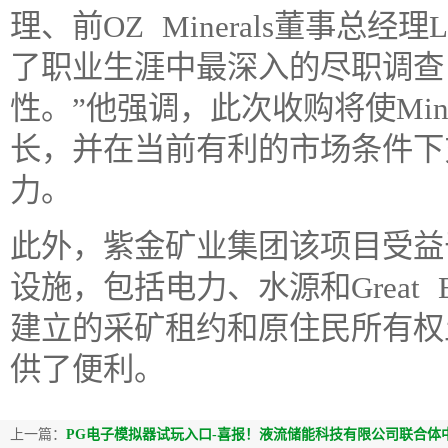
理、前OZ Minerals董事总经理L
了职业生涯中最深入的尽职调查
性。”他强调，此次收购将使Mine
长，并在当前有利的市场条件下充分发
力。
此外，紫金矿业集团该项目受益
设施，包括电力、水源和Great 
建立的采矿租约和原住民所有权
供了便利。
上一篇：
PG电子模拟器试玩入口-喜报！液流储能科技有限公司联合体中标