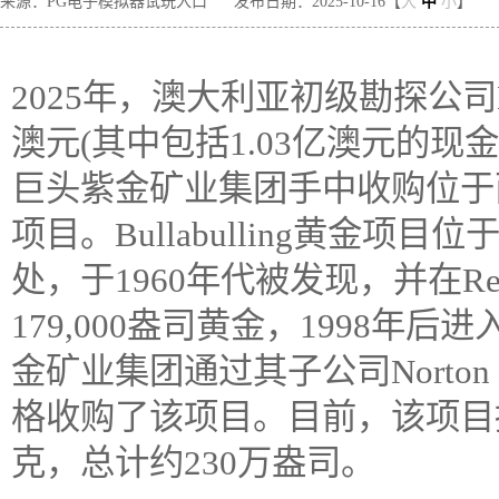
来源：PG电子模拟器试玩入口
发布日期：2025-10-16【
大
中
小
】
2025年，澳大利亚初级勘探公司Min
澳元(其中包括1.03亿澳元的
巨头紫金矿业集团手中收购位于西澳大
项目。Bullabulling黄金项目位于
处，于1960年代被发现，并在Reso
179,000盎司黄金，1998年
金矿业集团通过其子公司Norton G
格收购了该项目。目前，该项目拥
克，总计约230万盎司。