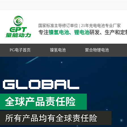
国家标准主导修订单位 | 21年充电电池专业厂家
专注
镍氢电池、锂电池
研发、生产和定
PG电子首页
镍氢电池
聚合物锂电池
高低温镍氢电池
高低温聚合物锂电池
高容量镍氢电池
动力聚合物锂电池
超低自放电镍氢电池
数码聚合物锂电池
PG游戏官网是镍氢电池国家标准主导
动力镍氢电池
修订单位，并参与多项锂电池行业国
常规镍氢电池
家标准的制定