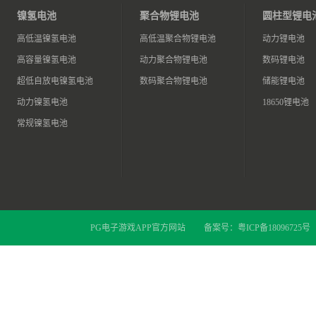
镍氢电池
聚合物锂电池
圆柱型锂电
高低温镍氢电池
高低温聚合物锂电池
动力锂电池
高容量镍氢电池
动力聚合物锂电池
数码锂电池
超低自放电镍氢电池
数码聚合物锂电池
储能锂电池
动力镍氢电池
18650锂电池
常规镍氢电池
PG电子游戏APP官方网站
备案号：
粤ICP备18096725号