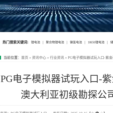
热门搜索关键词:
|
|
|
|
锂电池
聚合物锂电池
镍氢电池
18650锂电池
当前位置
：
首页
»
资讯中心
»
行业资讯
»
PG电子模拟器试玩入口-紫金矿
PG电子模拟器试玩入口-
澳大利亚初级勘探公司Mi