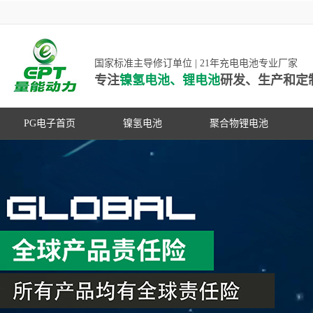
国家标准主导修订单位 | 21年充电电池专业厂家
专注
镍氢电池、锂电池
研发、生产和定
PG电子首页
镍氢电池
聚合物锂电池
高低温镍氢电池
高低温聚合物锂电池
高容量镍氢电池
动力聚合物锂电池
超低自放电镍氢电池
数码聚合物锂电池
PG游戏官网是镍氢电池国家标准主导
动力镍氢电池
修订单位，并参与多项锂电池行业国
常规镍氢电池
家标准的制定