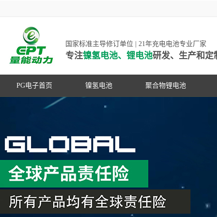
国家标准主导修订单位 | 21年充电电池专业厂家
专注
镍氢电池、锂电池
研发、生产和定
PG电子首页
镍氢电池
聚合物锂电池
高低温镍氢电池
高低温聚合物锂电池
高容量镍氢电池
动力聚合物锂电池
超低自放电镍氢电池
数码聚合物锂电池
PG游戏官网是镍氢电池国家标准主导
动力镍氢电池
修订单位，并参与多项锂电池行业国
常规镍氢电池
家标准的制定