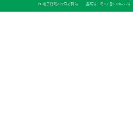
PG电子游戏APP官方网站
备案号：
粤ICP备18096725号