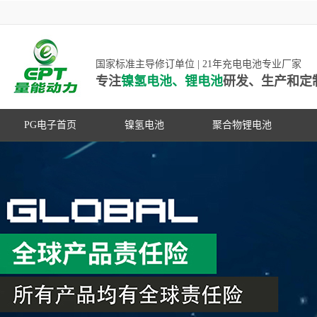
国家标准主导修订单位 | 21年充电电池专业厂家
专注
镍氢电池、锂电池
研发、生产和定
PG电子首页
镍氢电池
聚合物锂电池
高低温镍氢电池
高低温聚合物锂电池
高容量镍氢电池
动力聚合物锂电池
超低自放电镍氢电池
数码聚合物锂电池
PG游戏官网是镍氢电池国家标准主导
动力镍氢电池
修订单位，并参与多项锂电池行业国
常规镍氢电池
家标准的制定