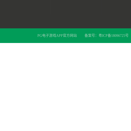
PG电子游戏APP官方网站
备案号：
粤ICP备18096725号