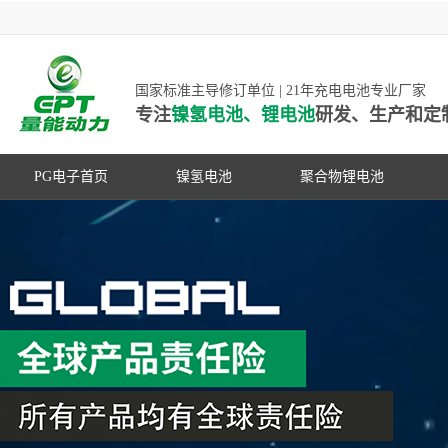
国家标准主导修订单位 | 21年充电电池专业厂家
专注
镍氢电池、锂电池
研发、生产和定
PG电子首页
镍氢电池
聚合物锂电池
高低温镍氢电池
高低温聚合物锂电池
高容量镍氢电池
动力聚合物锂电池
超低自放电镍氢电池
数码聚合物锂电池
PG游戏官网是镍氢电池国家标准主导
动力镍氢电池
修订单位，并参与多项锂电池行业国
常规镍氢电池
家标准的制定