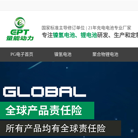
国家标准主导修订单位 | 21年充电电池专业厂家
专注
镍氢电池、锂电池
研发、生产和定
PG电子首页
镍氢电池
聚合物锂电池
高低温镍氢电池
高低温聚合物锂电池
高容量镍氢电池
动力聚合物锂电池
超低自放电镍氢电池
数码聚合物锂电池
PG游戏官网是镍氢电池国家标准主导
动力镍氢电池
修订单位，并参与多项锂电池行业国
常规镍氢电池
家标准的制定