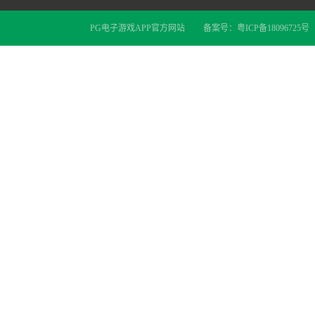
PG电子游戏APP官方网站
备案号：
粤ICP备18096725号