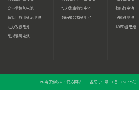
高容量镍氢电池
动力聚合物锂电池
数码锂电池
超低自放电镍氢电池
数码聚合物锂电池
储能锂电池
动力镍氢电池
18650锂电池
常规镍氢电池
PG电子游戏APP官方网站
备案号：
粤ICP备18096725号