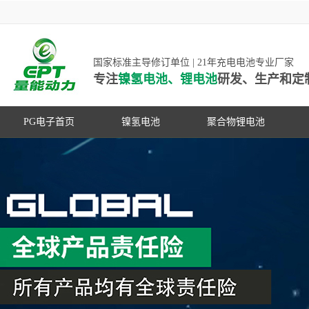
国家标准主导修订单位 | 21年充电电池专业厂家
专注
镍氢电池、锂电池
研发、生产和定
PG电子首页
镍氢电池
聚合物锂电池
高低温镍氢电池
高低温聚合物锂电池
高容量镍氢电池
动力聚合物锂电池
超低自放电镍氢电池
数码聚合物锂电池
PG游戏官网是镍氢电池国家标准主导
动力镍氢电池
修订单位，并参与多项锂电池行业国
常规镍氢电池
家标准的制定