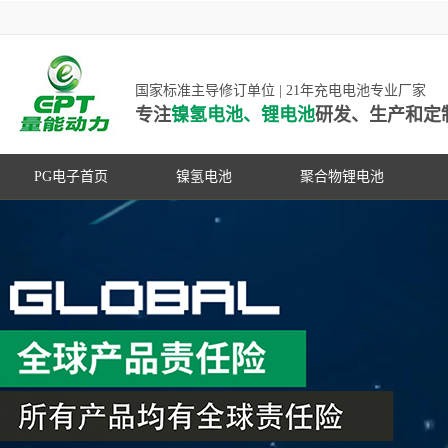
国家标准主导修订单位 | 21年充电电池专业厂家
专注
镍氢电池、锂电池
研发、生产和定
PG电子首页
镍氢电池
聚合物锂电池
高低温镍氢电池
高低温聚合物锂电池
高容量镍氢电池
动力聚合物锂电池
超低自放电镍氢电池
数码聚合物锂电池
PG游戏官网是镍氢电池国家标准主导
动力镍氢电池
修订单位，并参与多项锂电池行业国
常规镍氢电池
家标准的制定