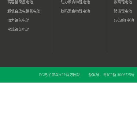
高容量镍氢电池
动力聚合物锂电池
数码锂电池
超低自放电镍氢电池
数码聚合物锂电池
储能锂电池
动力镍氢电池
18650锂电池
常规镍氢电池
PG电子游戏APP官方网站
备案号：
粤ICP备18096725号