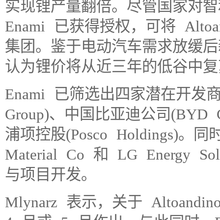
实现锂产量翻倍。尽管国家对智
Enami 已获得授权，可将 Alt
集团。鉴于电动汽车需求放缓后
认为锂价将从近三年的低谷中复
Enami 已筛选出四家潜在开发商，
Group)、中国比亚迪公司(BYD 
浦项控股(Posco Holdings)。同
Material Co 和 LG Energ
与项目开发。
Mlynarz 表示，关于 Altoa