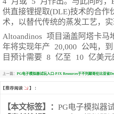
4 月或 5 月作出。与此同时，
供直接锂提取(DLE)技术的合作
术，以替代传统的蒸发工艺，实
Altoandinos 项目涵盖阿塔
年将实现年产 20,000 公吨，
目预计需要 8 亿至 10 亿美
上一篇：
PG电子模拟器试玩入口-PJX Resources于不列颠哥伦比亚省De
【本文标签】：
PG电子模拟器