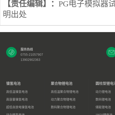
【责任编辑】：
PG电子模拟器
明出处
服务热线
0755-21057907
13902902363
镍氢电池
聚合物锂电池
圆柱型锂电
高低温镍氢电池
高低温聚合物锂电池
动力锂电池
高容量镍氢电池
动力聚合物锂电池
数码锂电池
超低自放电镍氢电池
数码聚合物锂电池
储能锂电池