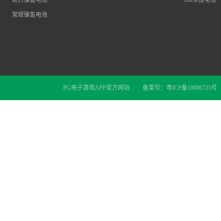
动力镍氢电池
18650锂电池
常规镍氢电池
PG电子游戏APP官方网站
备案号：
粤ICP备18096725号