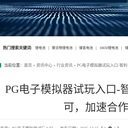
热门搜索关键词:
|
|
|
|
锂电池
聚合物锂电池
镍氢电池
18650锂电池
当前位置
：
首页
»
资讯中心
»
行业资讯
»
PG电子模拟器试玩入口-智利
PG电子模拟器试玩入口-智
可，加速合