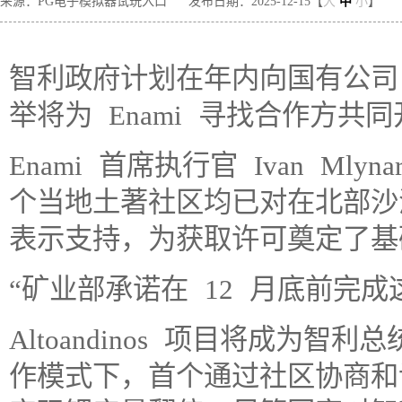
来源：PG电子模拟器试玩入口
发布日期：2025-12-15【
大
中
小
】
智利政府计划在年内向国有公司 
举将为 Enami 寻找合作方共
Enami 首席执行官 Ivan Ml
个当地土著社区均已对在北部沙漠盐滩
表示支持，为获取许可奠定了基
“矿业部承诺在 12 月底前完成这
Altoandinos 项目将成为智利总统
作模式下，首个通过社区协商和