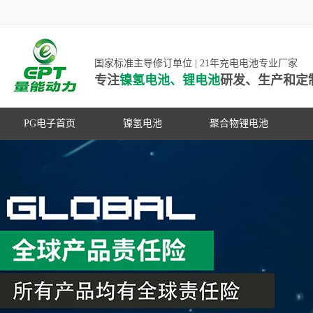
国家标准主导修订单位 | 21年充电电池专业厂家
专注
镍氢电池、锂电池
研发、生产和定
PG电子首页
镍氢电池
聚合物锂电池
高低温镍氢电池
高低温聚合物锂电池
高容量镍氢电池
动力聚合物锂电池
超低自放电镍氢电池
数码聚合物锂电池
PG游戏官网是镍氢电池国家标准主导
动力镍氢电池
修订单位，并参与多项锂电池行业国
常规镍氢电池
家标准的制定