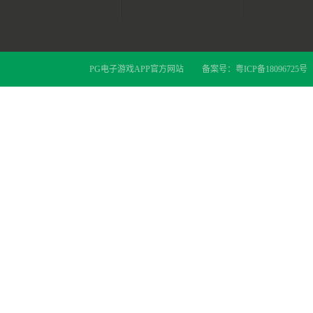
PG电子游戏APP官方网站
备案号：
粤ICP备18096725号