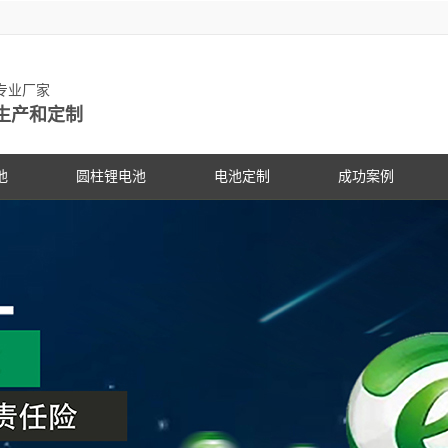
池专业厂家
生产和定制
池
圆柱锂电池
电池定制
成功案例
物锂电池
动力锂电池
手持设备
客户见证
电动车
研发中
PG电
社会公
锂电池
数码锂电池
数码电子
PG电子动态
专家团
PG电
展会信
锂电池
储能锂电池
医疗设备
行业资讯
科研专
PG电
合作伙
国家标准主导
PG游戏官网是镍氢电池国家标准主导
PG游戏官网是镍氢电池国家标准
18650锂电池
蓝牙音响
常见问答
电池定
企业文
锂电池行业国
修订单位，并参与多项锂电池行业国
修订单位，并参与多项锂电池行
储能灯具
技术支持
品质管
联系P
家标准的制定
家标准的制定