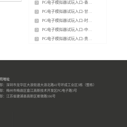
PG电子模拟器试玩入口-香港首个光储充检智能充电站投运
PG电子模拟器试玩入口-甘肃新型储能装机突破900万千瓦 相当于5.5个刘家峡水电站
PG电子模拟器试玩入口-时代储能首个铁铬液流电池出口项目顺利完成工厂验收
PG电子模拟器试玩入口-中国电建签约阿联酋阿布扎比光储项目，合同金额约139.62亿元
PG电子模拟器试玩入口-贵州首座100MW/200MWh构网型储能电站全容量并网投运
司地址
部：深圳市龙华区大浪街道大浪北路41号环成工业区3栋（整栋）
部：梅州市梅县区畲江高新技术开发区PG电子路3号
部：江苏省建湖县高新区崔墩路166号