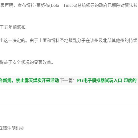
发表声明，宣布博拉-蒂努布(Bola Tinubu)总统领导的政府已解除对赞法
政府于五年前颁布。
出这一决定的。由于土匪和博科圣地叛乱分子在该州及北部其他州的持续
得益于安全状况的显著改善。
出台新规，禁止露天煤炭开采活动
下一篇：
PG电子模拟器试玩入口-印度的 
足以资助印度的 BESS 部署
载请注明出处