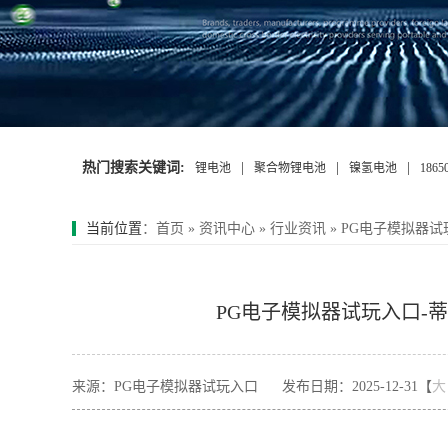
热门搜索关键词:
|
|
|
锂电池
聚合物锂电池
镍氢电池
186
当前位置
：
首页
»
资讯中心
»
行业资讯
»
PG电子模拟器
PG电子模拟器试玩入口-
来源：PG电子模拟器试玩入口
发布日期：2025-12-31【
大