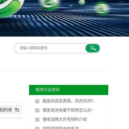
相关行业资讯
最是风雨显真情，同舟共济PG电子人
镍氢电池电量不耐用怎么办?
锂电池两大外壳材料介绍
双极耳镍氢充电电池