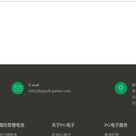
E-mail
公
info2@pgsoft-games.com
总
分
分
圆柱型锂电池
关于PG电子
PG电子服务
动力锂电池
走进PG电子
电池定制