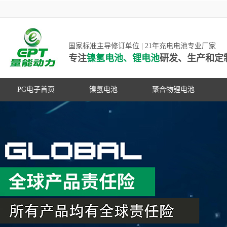
国家标准主导修订单位 | 21年充电电池专业厂家
专注
镍氢电池、锂电池
研发、生产和定
PG电子首页
镍氢电池
聚合物锂电池
高低温镍氢电池
高低温聚合物锂电池
高容量镍氢电池
动力聚合物锂电池
超低自放电镍氢电池
数码聚合物锂电池
PG游戏官网是镍氢电池国家标准主导
动力镍氢电池
修订单位，并参与多项锂电池行业国
常规镍氢电池
家标准的制定