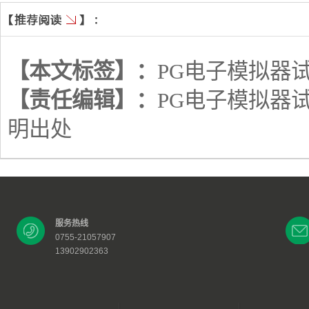
【本文标签】：
PG电子模拟器
【责任编辑】：
PG电子模拟器
明出处
服务热线
0755-21057907
13902902363