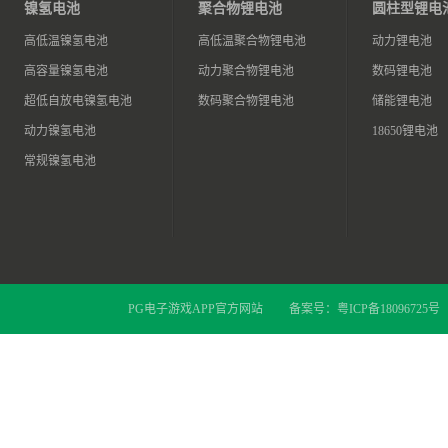
镍氢电池
聚合物锂电池
圆柱型锂电
高低温镍氢电池
高低温聚合物锂电池
动力锂电池
高容量镍氢电池
动力聚合物锂电池
数码锂电池
超低自放电镍氢电池
数码聚合物锂电池
储能锂电池
动力镍氢电池
18650锂电池
常规镍氢电池
PG电子游戏APP官方网站
备案号：
粤ICP备18096725号