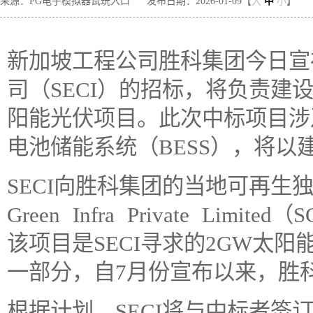
来源：PG电子模拟器试玩入口
发布日期：2026-01-09【
大
中
小
】
新加坡工程公司胜科集团今日宣
司（SECI）的招标，将负责建
阳能光伏项目。此次中标项目涉及
电池储能系统（BESS），将以
SECI向胜科集团的当地可再生独立
Green Infra Private Lim
该项目是SECI寻求的2GW太阳能
一部分，自7月份宣布以来，胜
根据计划，SECI将与中标者签订