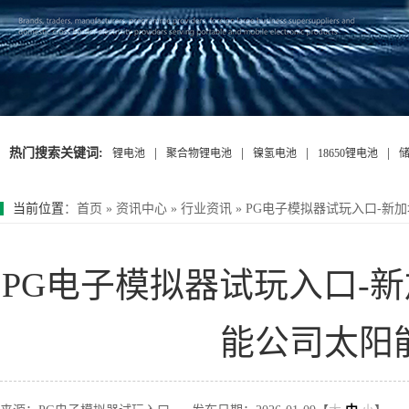
热门搜索关键词:
|
|
|
|
锂电池
聚合物锂电池
镍氢电池
18650锂电池
当前位置
：
首页
»
资讯中心
»
行业资讯
»
PG电子模拟器试玩入口-新
PG电子模拟器试玩入口-
能公司太阳