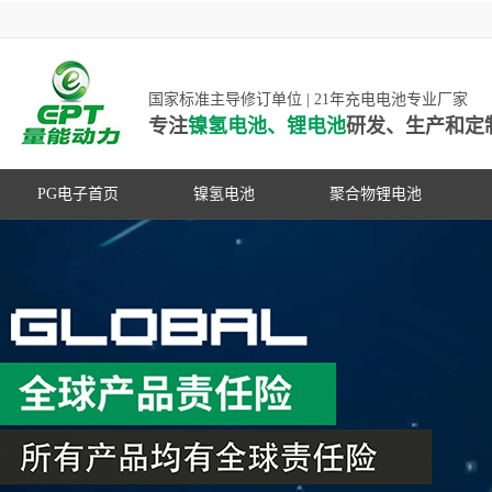
国家标准主导修订单位 | 21年充电电池专业厂家
专注
镍氢电池、锂电池
研发、生产和定
PG电子首页
镍氢电池
聚合物锂电池
高低温镍氢电池
高低温聚合物锂电池
高容量镍氢电池
动力聚合物锂电池
超低自放电镍氢电池
数码聚合物锂电池
PG游戏官网是镍氢电池国家标准主导
动力镍氢电池
修订单位，并参与多项锂电池行业国
常规镍氢电池
家标准的制定