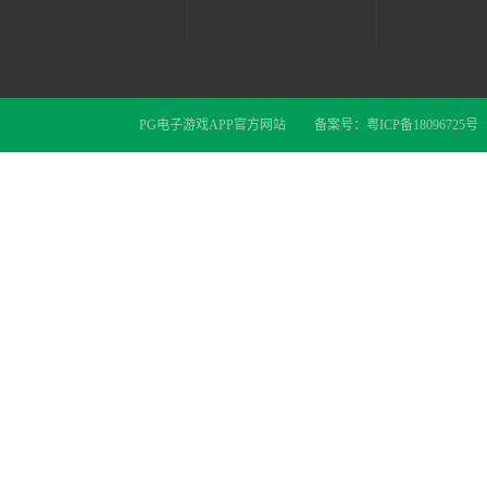
PG电子游戏APP官方网站
备案号：
粤ICP备18096725号