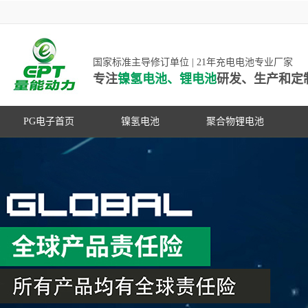
国家标准主导修订单位 | 21年充电电池专业厂家
专注
镍氢电池、锂电池
研发、生产和定
PG电子首页
镍氢电池
聚合物锂电池
高低温镍氢电池
高低温聚合物锂电池
高容量镍氢电池
动力聚合物锂电池
超低自放电镍氢电池
数码聚合物锂电池
PG游戏官网是镍氢电池国家标准主导
动力镍氢电池
修订单位，并参与多项锂电池行业国
常规镍氢电池
家标准的制定