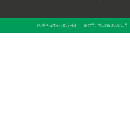
PG电子游戏APP官方网站
备案号：
粤ICP备18096725号