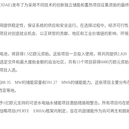
IDAE)发布了为采用不同技术的创新独立储能和蓄热项目征集资助的最
网提供稳定性，保证系统的供应和安全运行。在选择过程中，经济可行性
项目对创造就业机会、公正转型的贡献、地区和工业价值链的影响、环境
池，将获得1.5亿欧元资助。这些项目一旦投入使用，将共同提供2,820
多选定文件和最大援助金额的自治社区，共有15个项目获得6080万欧元资
项目入选。
8.35 MW的储能容量和591.27 MWh的储能能力。这些项目主要分
西亚等地。
前通过授予1亿欧元支持的可逆水电抽水储能项目激励措施相整合。所有项目均在
项目(PERTE ERHA)框架内制定，旨在巩固储能作为向可再生和脱