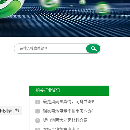
相关行业资讯
最是风雨显真情，同舟共济PG电子人
镍氢电池电量不耐用怎么办?
锂电池两大外壳材料介绍
双极耳镍氢充电电池