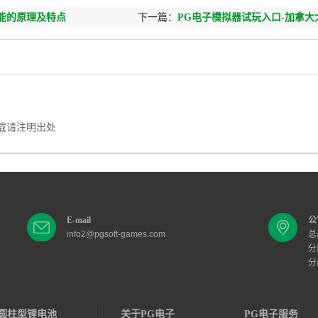
能的原理及特点
下一篇：
PG电子模拟器试玩入口-加拿大
与太阳能可再生能源公司签署三项重要协
载请注明出处
E-mail
公
info2@pgsoft-games.com
总
分
分
圆柱型锂电池
关于PG电子
PG电子服务