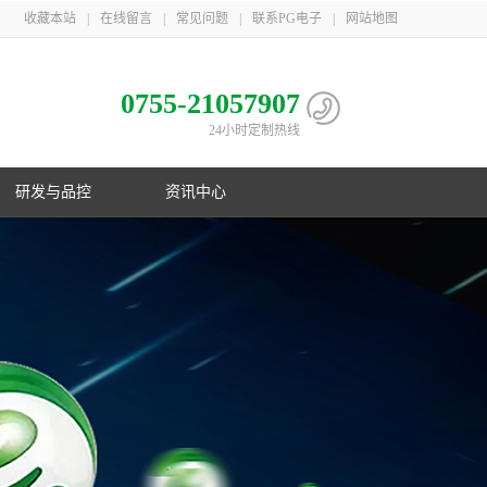
收藏本站
|
在线留言
|
常见问题
|
联系PG电子
|
网站地图
0755-21057907
24小时定制热线
研发与品控
资讯中心
电池
心
子相册
益
队
子荣誉
息
利
子简介
伴
主导
PG电子在行业首创镍氢B型电池；在
PG游戏官网三地一共取得国家专利
PG游戏官网是国家高新技术企业，在
PG游戏官网21年服务上千家客户，遍
制
化
业国
数码锂电池领域采用改性锰酸锂电池
106项，其中发明专利33项，并获得
深圳、梅州、江苏三地自建生产基
布欧美、东南亚以及国内
控
G电子
美国OVNIC专利授权
地，现有员工1000余人