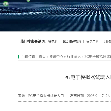
热门搜索关键词:
|
|
|
锂电池
聚合物锂电池
镍氢电池
186
当前位置
：
首页
»
资讯中心
»
行业资讯
»
PG电子模拟器试
PG电子模拟器试玩入口
来源：PG电子模拟器试玩入口
发布日期：2026-01-17【
大