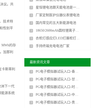
终决议。共
星恒锂电池跟天能电池是一家的吗
厂家定制医护仪器仪表锂电池
、技术特
国内常见的五大新能源电池
和性别平
18650/2600mAh圆柱锂离子电池
衣柜灯感应灯LED灯展柜灯聚合物长条锂电池厂家
 MWh的存
手持终端充电电池厂家
助。加那利
最新资讯文章
布在卡斯蒂利
PG电子模拟器试玩入口-香港首个光储充检智能充电站投运
PG电子模拟器试玩入口-甘肃新型储能装机突破900万千瓦 相当于5.5个刘家峡水电站
欧洲下一代
PG电子模拟器试玩入口-时代储能首个铁铬液流电池出口项目顺利完成工厂验收
碳能源系统
PG电子模拟器试玩入口-中国电建签约阿联酋阿布扎比光储项目，合同金额约139.62亿元
PG电子模拟器试玩入口-贵州首座100MW/200MWh构网型储能电站全容量并网投运