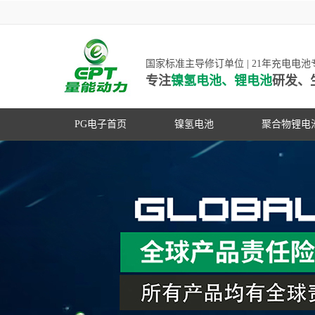
国家标准主导修订单位 | 21年充电电
专注
镍氢电池、锂电池
研发、
PG电子首页
镍氢电池
聚合物锂电
高低温镍氢电池
高低温聚合
高容量镍氢电池
动力聚合物
超低自放电镍氢电池
数码聚合物
PG游戏官网是镍氢电池
动力镍氢电池
修订单位，并参与多项
常规镍氢电池
家标准的制定