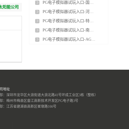
PG电子模拟器试玩入口-国内首个水系有机液流电池台区储能项目投运
太阳能公司
PG电子模拟器试玩入口-河南冯营电厂移动储能项目顺利投运
议
PG电子模拟器试玩入口-特斯拉拟进军印度工业储能市场
PG电子模拟器试玩入口-南网储能肇庆浪江抽水蓄能电站3号机组球阀顺利吊装
PG电子模拟器试玩入口-AGL 启动新南威尔士州利德尔电池储能电站首批调试
司地址
部：深圳市龙华区大浪街道大浪北路41号环成工业区3栋（整栋）
部：梅州市梅县区畲江高新技术开发区PG电子路3号
部：江苏省建湖县高新区崔墩路166号