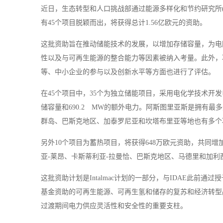
近日，生态转型和人口挑战部通过能源多样化和节约研究所(
有45个项目脱颖而出，将获得总计1.56亿欧元的资助。
这批资助旨在推动储能技术的发展，以增加存储容量，为电
性以及与可再生能源的整合能力等因素被纳入考量。此外，
等、中小企业的参与以及创新水平等方面也进行了评估。
在45个项目中，35个为独立储能项目，采用电化学技术开发电
储容量和690.2 MW的额外电力。阿斯图里亚斯是拥有最
群岛、巴斯克地区、加泰罗尼亚和坎塔布里亚等地也有多个
另外10个项目为蓄热项目，将获得648万欧元资助，共同增加8
亚-莱昂、卡斯蒂利亚-拉曼恰、巴斯克地区、马德里和加利
这批资助计划是Intalmac计划的一部分，与IDAE此
基金资助的可再生能源、可再生氢和储存的复苏和经济转型战略
过渡期间电力供应灵活性和安全性的重要支柱。