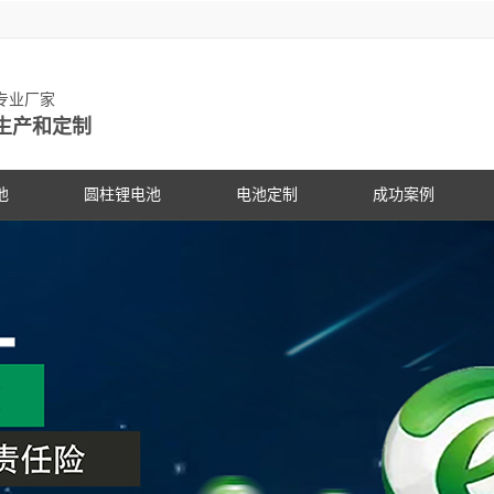
池专业厂家
生产和定制
池
圆柱锂电池
电池定制
成功案例
物锂电池
动力锂电池
手持设备
客户见证
电动车
研发中
PG电
社会公
锂电池
数码锂电池
数码电子
PG电子动态
专家团
PG电
展会信
锂电池
储能锂电池
医疗设备
行业资讯
科研专
PG电
合作伙
国家标准主导
PG游戏官网是镍氢电池国家标准主导
PG游戏官网是镍氢电池国家标准
18650锂电池
蓝牙音响
常见问答
电池定
企业文
锂电池行业国
修订单位，并参与多项锂电池行业国
修订单位，并参与多项锂电池行
储能灯具
技术支持
品质管
联系P
家标准的制定
家标准的制定