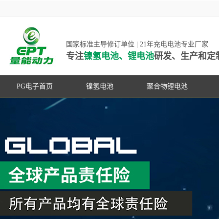
国家标准主导修订单位 | 21年充电电池专业厂家
专注
镍氢电池、锂电池
研发、生产和定
PG电子首页
镍氢电池
聚合物锂电池
高低温镍氢电池
高低温聚合物锂电池
高容量镍氢电池
动力聚合物锂电池
超低自放电镍氢电池
数码聚合物锂电池
PG游戏官网是镍氢电池国家标准主导
动力镍氢电池
修订单位，并参与多项锂电池行业国
常规镍氢电池
家标准的制定