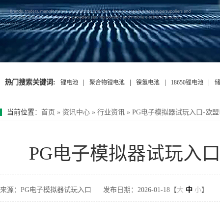
热门搜索关键词:
|
|
|
|
锂电池
聚合物锂电池
镍氢电池
18650锂电池
当前位置
：
首页
»
资讯中心
»
行业资讯
»
PG电子模拟器试玩入口-欧
PG电子模拟器试玩入
来源：PG电子模拟器试玩入口
发布日期：2026-01-18【
大
中
小
】