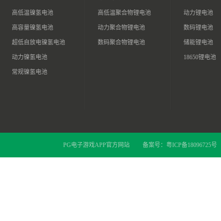
高低温镍氢电池
高低温聚合物锂电池
动力锂电池
高容量镍氢电池
动力聚合物锂电池
数码锂电池
超低自放电镍氢电池
数码聚合物锂电池
储能锂电池
动力镍氢电池
18650锂电池
常规镍氢电池
PG电子游戏APP官方网站
备案号：
粤ICP备18096725号