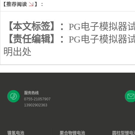
【本文标签】：
PG电子模拟器
【责任编辑】：
PG电子模拟器
明出处
服务热线
0755-21057907
13902902363
镍氢电池
聚合物锂电池
圆柱型锂电