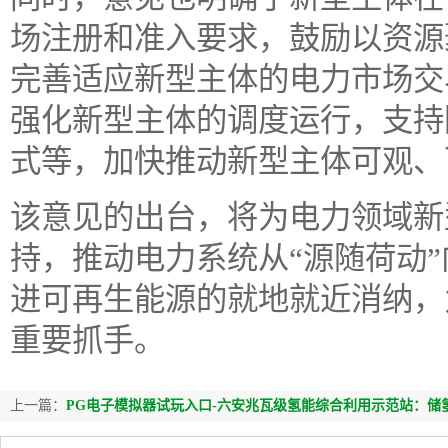
场注册和准入要求，鼓励以资源
完善适应新型主体的电力市场交
强化新型主体的调度运行，支持
式等，加快推动新型主体可观、
该意见的出台，将为电力领域新
持，推动电力系统从“源随荷动”
进可再生能源的就地就近消纳，
重要抓手。
上一篇：
PG电子模拟器试玩入口-六安兆瓦级氢能综合利用示范站：储