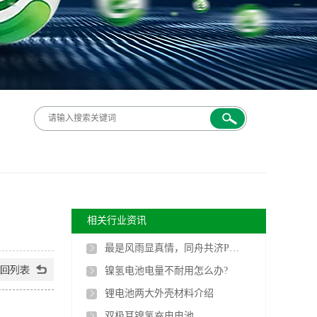
相关行业资讯
最是风雨显真情，同舟共济PG电子人
镍氢电池电量不耐用怎么办?
锂电池两大外壳材料介绍
双极耳镍氢充电电池