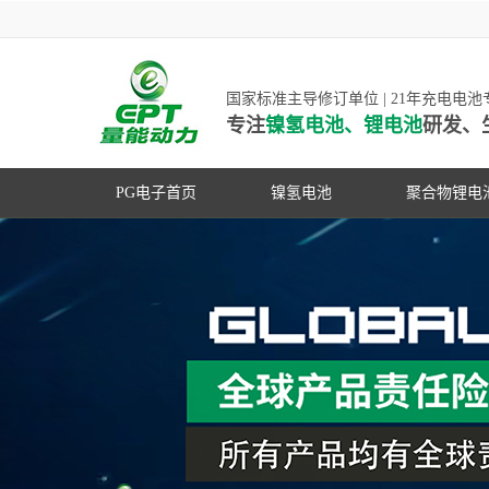
国家标准主导修订单位 | 21年充电电
专注
镍氢电池、锂电池
研发、
PG电子首页
镍氢电池
聚合物锂电
高低温镍氢电池
高低温聚合
高容量镍氢电池
动力聚合物
超低自放电镍氢电池
数码聚合物
PG游戏官网是镍氢电池
动力镍氢电池
修订单位，并参与多项
常规镍氢电池
家标准的制定