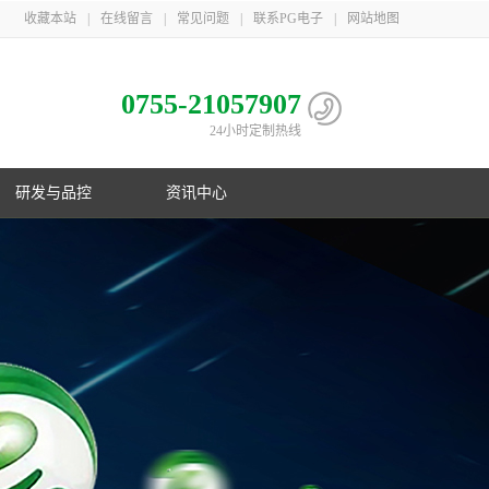
收藏本站
|
在线留言
|
常见问题
|
联系PG电子
|
网站地图
0755-21057907
24小时定制热线
研发与品控
资讯中心
电池
心
子相册
益
队
子荣誉
息
利
子简介
伴
主导
PG电子在行业首创镍氢B型电池；在
PG游戏官网三地一共取得国家专利
PG游戏官网是国家高新技术企业，在
PG游戏官网21年服务上千家客户，遍
制
化
业国
数码锂电池领域采用改性锰酸锂电池
106项，其中发明专利33项，并获得
深圳、梅州、江苏三地自建生产基
布欧美、东南亚以及国内
控
G电子
美国OVNIC专利授权
地，现有员工1000余人