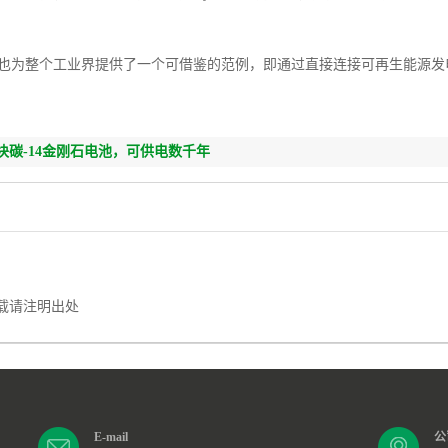
，也为整个工业界提供了一个可借鉴的范例，即通过直接连接可再生能源发
块碳-14金刚石电池，可供电数千年
下一篇：
PG电子模拟器试玩入口-Vulcan
Lionheart 综合锂和可再生能源项目获得
载请注明出处
E-mail
公