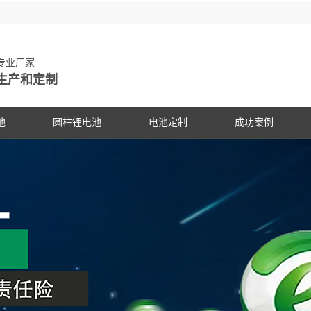
池专业厂家
生产和定制
池
圆柱锂电池
电池定制
成功案例
物锂电池
动力锂电池
手持设备
客户见证
电动车
研发中
PG电
社会公
锂电池
数码锂电池
数码电子
PG电子动态
专家团
PG电
展会信
锂电池
储能锂电池
医疗设备
行业资讯
科研专
PG电
合作伙
国家标准主导
PG游戏官网是镍氢电池国家标准主导
PG游戏官网是镍氢电池国家标准
18650锂电池
蓝牙音响
常见问答
电池定
企业文
锂电池行业国
修订单位，并参与多项锂电池行业国
修订单位，并参与多项锂电池行
储能灯具
技术支持
品质管
联系P
家标准的制定
家标准的制定