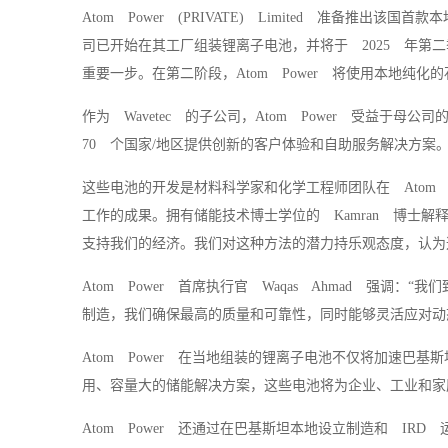
Atom Power (PRIVATE) Limited 准备
司已开始在其工厂组装锂离子电池，并将于 2025 年
重要一步。在第二阶段，Atom Power 将使用本地纯
作为 Wavetec 的子公司，Atom Power 受益于母
70 个国家/地区提供创新的客户体验和自助服务解决方案。
这些电池的开发是材料科学家和化学工程师团队在 Atom Po
工作的成果。拥有储能技术博士学位的 Kamran 博士
支持我们的经济。我们对这种方法的潜力持乐观态度，认为
Atom Power 首席执行官 Waqas Ahmad 强
制造，我们确保最高的质量和可靠性，同时能够灵活应对动
Atom Power 在当地组装的锂离子电池不仅将加速
用、容量大的储能解决方案，这些电池将为企业、工业和家
Atom Power 还通过在巴基斯坦本地设立制造和 I