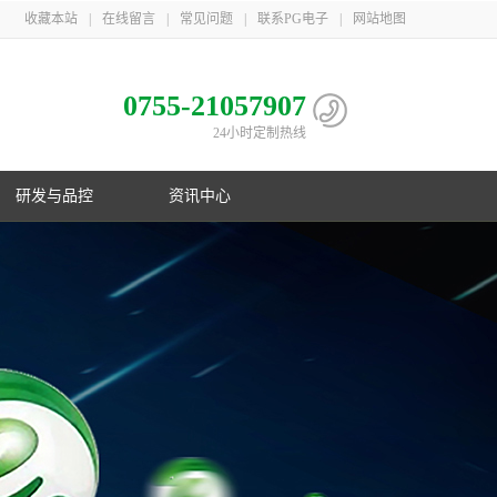
收藏本站
|
在线留言
|
常见问题
|
联系PG电子
|
网站地图
0755-21057907
24小时定制热线
研发与品控
资讯中心
电池
心
子相册
益
队
子荣誉
息
利
子简介
伴
主导
PG电子在行业首创镍氢B型电池；在
PG游戏官网三地一共取得国家专利
PG游戏官网是国家高新技术企业，在
PG游戏官网21年服务上千家客户，遍
制
化
业国
数码锂电池领域采用改性锰酸锂电池
106项，其中发明专利33项，并获得
深圳、梅州、江苏三地自建生产基
布欧美、东南亚以及国内
控
G电子
美国OVNIC专利授权
地，现有员工1000余人