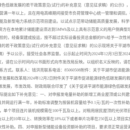
绿色低碳发展的若干政策意见(试行)的补充意见（意见征求稿）的公示》
营满一年以上，且在用电高峰期间接受市负荷管理中心统一管理和调控。
能及新型电力系统示范项目建设。以试点示范带动储能高质量发展，科学
资方在本地累计储能建设须达到5MWh及以上具有示范意义的用户侧典型
控的，经备案建成投运，按不超过实际设备投资总金额的8%给予一次性
展的若干政策意见(试行)的补充意见（意见征求稿）的公示现将关于平湖
予以公示，接受社会各界监督。公示起止时间为2024年12月3日至2024年
议，请在公示时间内以书面形式向市发改局反映。以组织名义反映的，请
方式。联系人：钱洪亮联系电话：85060508附件：关于平湖市促进能
发展和改革局2024年12月2日附件关于平湖市促进能源绿色低碳发展的
低碳发展，市发改局、财政局联合印发了《关于促进平湖市能源绿色低碳发
合实际提出如下补充意见：一、对申报发电量补助的新增工商业屋顶或公共
并网运行满一年，补助标准调整为按装机容量给予0.1元/瓦的一次性补
，单个项目连片装机规模需在100千瓦及以上。对租用居民屋顶的光伏项
以上的10年以上、转换效率在18%以下或者单片功率在250瓦以上项目实
一次性补助。四、对申报新型储能设备投资额补助的项目，要求须正常运营