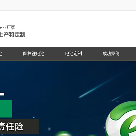
池专业厂家
生产和定制
池
圆柱锂电池
电池定制
成功案例
物锂电池
动力锂电池
手持设备
客户见证
电动车
研发中
PG电
社会公
锂电池
数码锂电池
数码电子
PG电子动态
专家团
PG电
展会信
锂电池
储能锂电池
医疗设备
行业资讯
科研专
PG电
合作伙
国家标准主导
PG游戏官网是镍氢电池国家标准主导
PG游戏官网是镍氢电池国家标准
18650锂电池
蓝牙音响
常见问答
电池定
企业文
锂电池行业国
修订单位，并参与多项锂电池行业国
修订单位，并参与多项锂电池行
储能灯具
技术支持
品质管
联系P
家标准的制定
家标准的制定