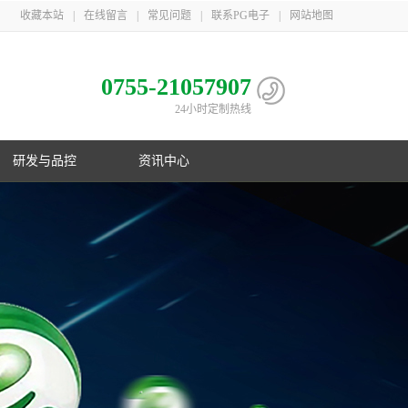
收藏本站
|
在线留言
|
常见问题
|
联系PG电子
|
网站地图
0755-21057907
24小时定制热线
研发与品控
资讯中心
电池
心
子相册
益
队
子荣誉
息
利
子简介
伴
主导
PG电子在行业首创镍氢B型电池；在
PG游戏官网三地一共取得国家专利
PG游戏官网是国家高新技术企业，在
PG游戏官网21年服务上千家客户，遍
制
化
业国
数码锂电池领域采用改性锰酸锂电池
106项，其中发明专利33项，并获得
深圳、梅州、江苏三地自建生产基
布欧美、东南亚以及国内
控
G电子
美国OVNIC专利授权
地，现有员工1000余人