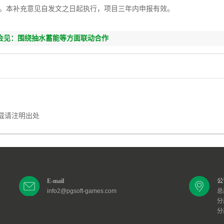
。本补充意见自发文之日起执行，项目三年内申报有效。
气会见：围绕抽水蓄能等方面联动合作
下一篇：
PG电子模拟器试玩入口-苏盐井
18.89亿元构建“盐+储能”产业新格局
载请注明出处
E-mail
公
info2@pgsoft-games.com
总
分
分