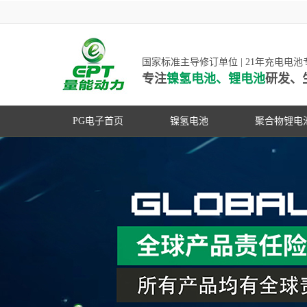
国家标准主导修订单位 | 21年充电电
专注
镍氢电池、锂电池
研发、
PG电子首页
镍氢电池
聚合物锂电
高低温镍氢电池
高低温聚合
高容量镍氢电池
动力聚合物
超低自放电镍氢电池
数码聚合物
PG游戏官网是镍氢电池
动力镍氢电池
修订单位，并参与多项
常规镍氢电池
家标准的制定