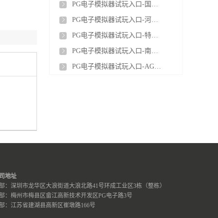
PG电子模拟器试玩入口-国内首个水系有机液流电池台区储能项目投运
PG电子模拟器试玩入口-河南冯营电厂移动储能项目顺利投运
PG电子模拟器试玩入口-特斯拉拟进军印度工业储能市场
PG电子模拟器试玩入口-南网储能肇庆浪江抽水蓄能电站3号机组球阀顺利吊装
神：拟投资
PG电子模拟器试玩入口-AGL 启动新南威尔士州利德尔电池储能电站首批调试
司地址
部：深圳市龙华区大浪街道大浪北路41号环成工业区3栋（整栋）
部：梅州市梅县区畲江高新技术开发区PG电子路3号
部：江苏省建湖县高新区崔墩路166号