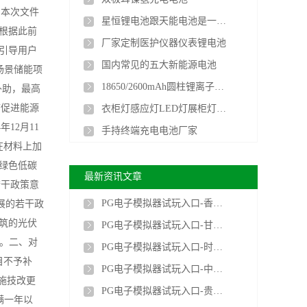
，本次文件
星恒锂电池跟天能电池是一家的吗
根据此前
厂家定制医护仪器仪表锂电池
引导用户
国内常见的五大新能源电池
场景储能项
18650/2600mAh圆柱锂离子电池
补助，最高
市促进能源
衣柜灯感应灯LED灯展柜灯聚合物长条锂电池厂家
12月11
手持终端充电电池厂家
在材料上加
源绿色低碳
最新资讯文章
若干政策意
PG电子模拟器试玩入口-香港首个光储充检智能充电站投运
展的若干政
建筑的光伏
PG电子模拟器试玩入口-甘肃新型储能装机突破900万千瓦 相当于5.5个刘家峡水电站
助。二、对
PG电子模拟器试玩入口-时代储能首个铁铬液流电池出口项目顺利完成工厂验收
目不予补
PG电子模拟器试玩入口-中国电建签约阿联酋阿布扎比光储项目，合同金额约139.62亿元
施技改更
PG电子模拟器试玩入口-贵州首座100MW/200MWh构网型储能电站全容量并网投运
满一年以