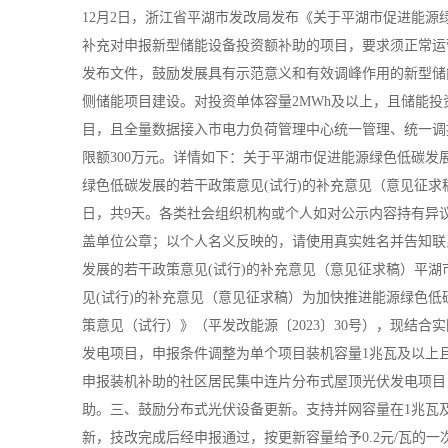
12月2日，浙江省平湖市发改局发布《关于平湖市促进能源
补充对申报新型储能设备投资额补助的项目，要求须正常运
发布文件，鼓励发展具有示范意义和有效调峰作用的新型储
侧储能项目建设。对投资单体容量2MWh及以上，且储能投
目，且全量数据接入市电力负荷管理中心统一管理、统一调
限额300万元。详情如下：关于平湖市促进能源绿色低碳发
绿色低碳发展的若干政策意见(试行)的补充意见（意见征求稿）
日，共9天。各类社会组织机构或个人如对公示内容持有异
盖单位公章；以个人名义反映的，请使用真实姓名并告知联系
发展的若干政策意见(试行)的补充意见（意见征求稿）平湖市
见(试行)的补充意见（意见征求稿）为加快推进能源绿色
策意见（试行）》（平发改能源〔2023〕30号），现结
发电项目，申报条件调整为单个项目装机容量1兆瓦及以上且
申报装机补助的社区居民集中连片分布式屋顶光伏发电项目
助。三、鼓励分布式光伏设备更新。支持并网容量在1兆瓦及
新，技改完成后经申报通过，按更新容量给予0.2元/瓦的