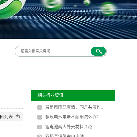
上
相关行业资讯
最是风雨显真情，同舟共济PG电子人
镍氢电池电量不耐用怎么办?
锂电池两大外壳材料介绍
双极耳镍氢充电电池