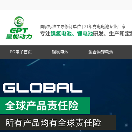
国家标准主导修订单位 | 21年充电电池专业厂家
专注
镍氢电池、锂电池
研发、生产和定
PG电子首页
镍氢电池
聚合物锂电池
高低温镍氢电池
高低温聚合物锂电池
高容量镍氢电池
动力聚合物锂电池
超低自放电镍氢电池
数码聚合物锂电池
PG游戏官网是镍氢电池国家标准主导
动力镍氢电池
修订单位，并参与多项锂电池行业国
常规镍氢电池
家标准的制定