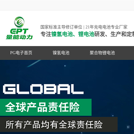
国家标准主导修订单位 | 21年充电电池专业厂家
专注
镍氢电池、锂电池
研发、生产和定
PG电子首页
镍氢电池
聚合物锂电池
高低温镍氢电池
高低温聚合物锂电池
高容量镍氢电池
动力聚合物锂电池
超低自放电镍氢电池
数码聚合物锂电池
PG游戏官网是镍氢电池国家标准主导
动力镍氢电池
修订单位，并参与多项锂电池行业国
常规镍氢电池
家标准的制定