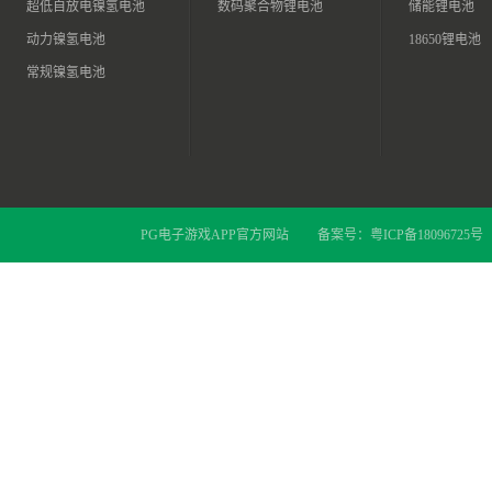
超低自放电镍氢电池
数码聚合物锂电池
储能锂电池
动力镍氢电池
18650锂电池
常规镍氢电池
PG电子游戏APP官方网站
备案号：
粤ICP备18096725号