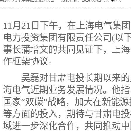
来源：PG电子模拟器试玩入口
发布日期：2026-03-02【
大
中
小
】
11月21日下午，在上海电气集
电力投资集团有限责任公司(以下
事长蒲培文的共同见证下，上海
作框架协议。
吴磊对甘肃电投长期以来的支
海电气近期业务发展情况。他指
国家“双碳”战略，加大在新能
等方面的投入，期待与甘肃电投
域进一步深化合作，共同推动中