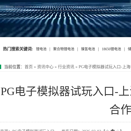
热门搜索关键词:
|
|
|
|
锂电池
聚合物锂电池
镍氢电池
18650锂电池
当前位置
：
首页
»
资讯中心
»
行业资讯
»
PG电子模拟器试玩入口-上
PG电子模拟器试玩入口-
合