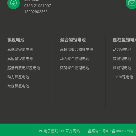
0755-21057907
13902902363
镍氢电池
聚合物锂电池
圆柱型锂电
高低温镍氢电池
高低温聚合物锂电池
动力锂电池
高容量镍氢电池
动力聚合物锂电池
数码锂电池
超低自放电镍氢电池
数码聚合物锂电池
储能锂电池
动力镍氢电池
18650锂电池
常规镍氢电池
PG电子游戏APP官方网站
备案号：
粤ICP备18096725号