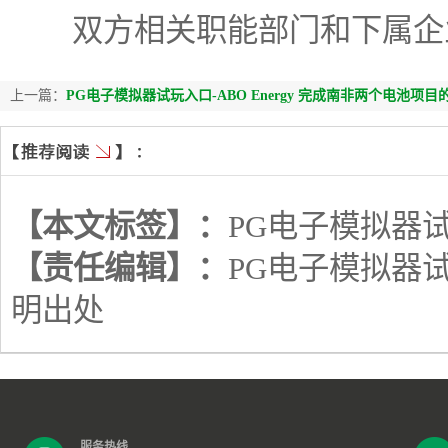
双方相关职能部门和下属企
上一篇：
PG电子模拟器试玩入口-ABO Energy 完成南非两个电池项目
【本文标签】：
PG电子模拟器
【责任编辑】：
PG电子模拟器
明出处
服务热线