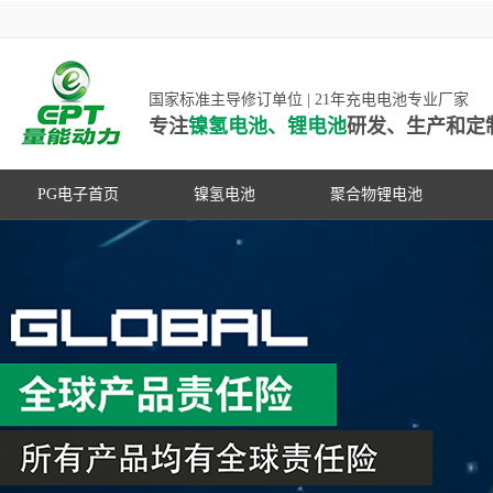
国家标准主导修订单位 | 21年充电电池专业厂家
专注
镍氢电池、锂电池
研发、生产和定
PG电子首页
镍氢电池
聚合物锂电池
高低温镍氢电池
高低温聚合物锂电池
高容量镍氢电池
动力聚合物锂电池
超低自放电镍氢电池
数码聚合物锂电池
PG游戏官网是镍氢电池国家标准主导
动力镍氢电池
修订单位，并参与多项锂电池行业国
常规镍氢电池
家标准的制定