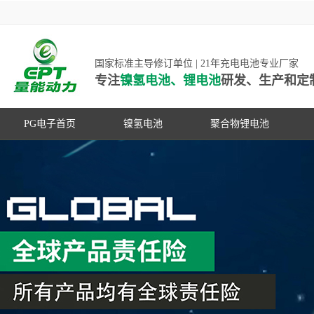
国家标准主导修订单位 | 21年充电电池专业厂家
专注
镍氢电池、锂电池
研发、生产和定
PG电子首页
镍氢电池
聚合物锂电池
高低温镍氢电池
高低温聚合物锂电池
高容量镍氢电池
动力聚合物锂电池
超低自放电镍氢电池
数码聚合物锂电池
PG游戏官网是镍氢电池国家标准主导
动力镍氢电池
修订单位，并参与多项锂电池行业国
常规镍氢电池
家标准的制定