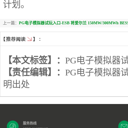
计划。
上一篇：
PG电子模拟器试玩入口-ESB 将爱尔兰 150MW/300MWh BE
【本文标签】：
PG电子模拟器
【责任编辑】：
PG电子模拟器
明出处
服务热线