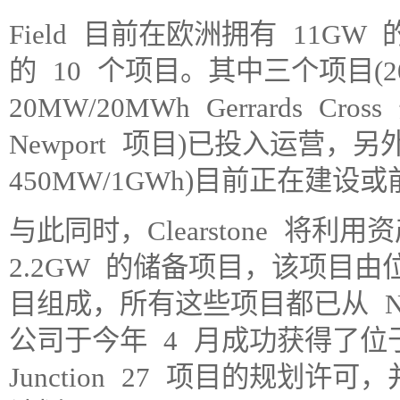
Field 目前在欧洲拥有 11
的 10 个项目。其中三个项目(20M
20MW/20MWh Gerrards Cr
Newport 项目)已投入运营，
450MW/1GWh)目前正在建设
与此同时，Clearstone 将
2.2GW 的储备项目，该项目
目组成，所有这些项目都已从 N
公司于今年 4 月成功获得了位于德
Junction 27 项目的规划许可