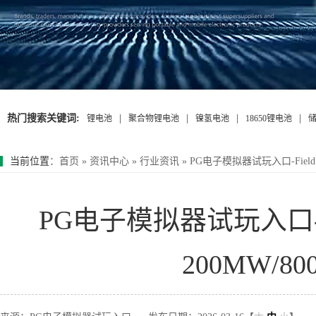
热门搜索关键词:
|
|
|
|
锂电池
聚合物锂电池
镍氢电池
18650锂电池
当前位置
：
首页
»
资讯中心
»
行业资讯
»
PG电子模拟器试玩入口-Field 从 
PG电子模拟器试玩入口-Fiel
200MW/80