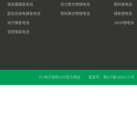
高容量镍氢电池
动力聚合物锂电池
数码锂电池
超低自放电镍氢电池
数码聚合物锂电池
储能锂电池
动力镍氢电池
18650锂电池
常规镍氢电池
PG电子游戏APP官方网站
备案号：
粤ICP备18096725号