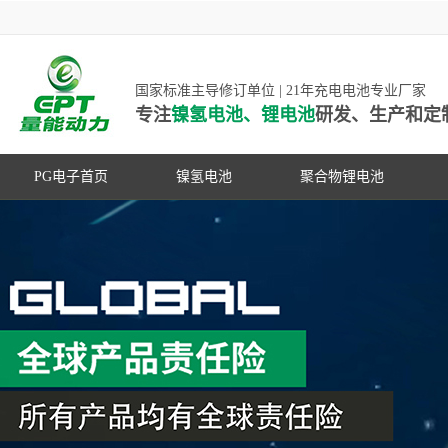
国家标准主导修订单位 | 21年充电电池专业厂家
专注
镍氢电池、锂电池
研发、生产和定
PG电子首页
镍氢电池
聚合物锂电池
高低温镍氢电池
高低温聚合物锂电池
高容量镍氢电池
动力聚合物锂电池
超低自放电镍氢电池
数码聚合物锂电池
PG游戏官网是镍氢电池国家标准主导
动力镍氢电池
修订单位，并参与多项锂电池行业国
常规镍氢电池
家标准的制定