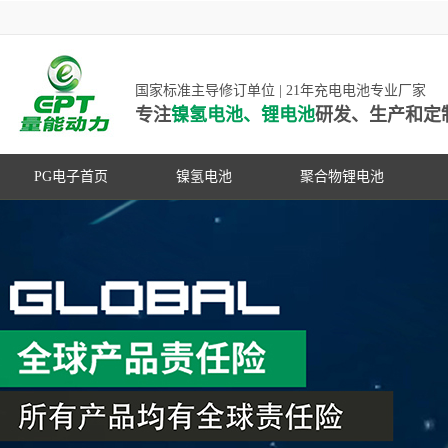
国家标准主导修订单位 | 21年充电电池专业厂家
专注
镍氢电池、锂电池
研发、生产和定
PG电子首页
镍氢电池
聚合物锂电池
高低温镍氢电池
高低温聚合物锂电池
高容量镍氢电池
动力聚合物锂电池
超低自放电镍氢电池
数码聚合物锂电池
PG游戏官网是镍氢电池国家标准主导
动力镍氢电池
修订单位，并参与多项锂电池行业国
常规镍氢电池
家标准的制定