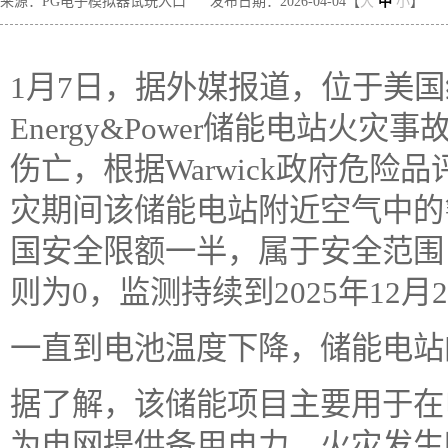
来源：PG电子模拟器试玩入口
发布日期：2026-04-04【
大
中
小
】
1月7日，据外媒报道，位于美国纽约Wa
Energy&Power储能电站火
伤亡，根据Warwick政府危
灾期间该储能电站附近空气中的氰
国安全限额一半，属于安全范围
则为0，监测持续到2025年12月
一直到电池温度下降，储能电站
据了解，该储能项目主要用于在
为电网提供备用电力。火灾发生