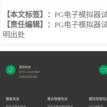
【本文标签】：
PG电子模拟器
【责任编辑】：
PG电子模拟器
明出处
服务热线
0755-21057907
13902902363
镍氢电池
聚合物锂电池
圆柱型锂电
高低温镍氢电池
高低温聚合物锂电池
动力锂电池