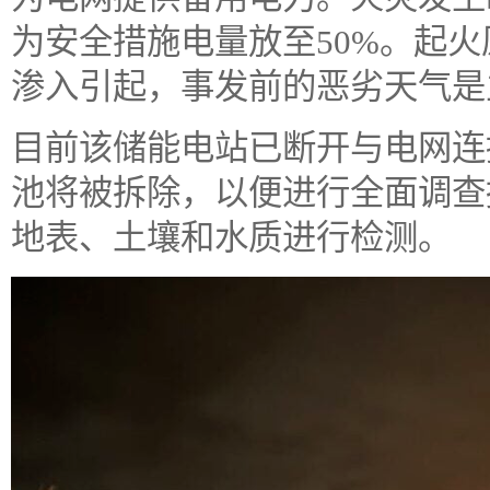
为安全措施电量放至50%。起
渗入引起，事发前的恶劣天气是
目前该储能电站已断开与电网连
池将被拆除，以便进行全面调查报
地表、土壤和水质进行检测。