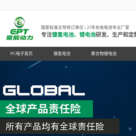
国家标准主导修订单位 | 21年充电电池专业厂家
专注
镍氢电池、锂电池
研发、生产和定
PG电子首页
镍氢电池
聚合物锂电池
高低温镍氢电池
高低温聚合物锂电池
高容量镍氢电池
动力聚合物锂电池
超低自放电镍氢电池
数码聚合物锂电池
PG游戏官网是镍氢电池国家标准主导
动力镍氢电池
修订单位，并参与多项锂电池行业国
常规镍氢电池
家标准的制定